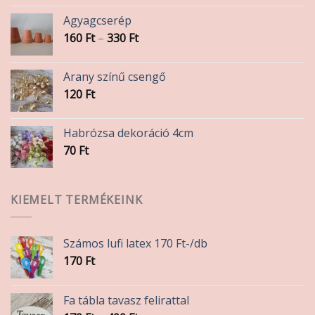
Agyagcserép
Ártartomány:
160
Ft
–
330
Ft
160 Ft
-
Arany színű csengő
330 Ft
120
Ft
Habrózsa dekoráció 4cm
70
Ft
KIEMELT TERMÉKEINK
Számos lufi latex 170 Ft-/db
170
Ft
Fa tábla tavasz felirattal