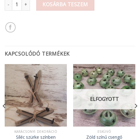
Dekor filc A/4 Karácsonyi mintás mennyiség
KOSÁRBA TESZEM
KAPCSOLÓDÓ TERMÉKEK
ELFOGYOTT
KARÁCSONYI DEKORÁCIÓ
ESKÜVŐ
Síléc szürke színben
Zöld színű csengő