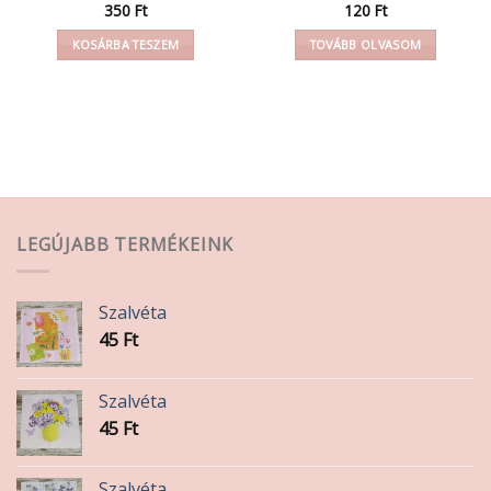
350
Ft
120
Ft
KOSÁRBA TESZEM
TOVÁBB OLVASOM
LEGÚJABB TERMÉKEINK
Szalvéta
45
Ft
Szalvéta
45
Ft
Szalvéta