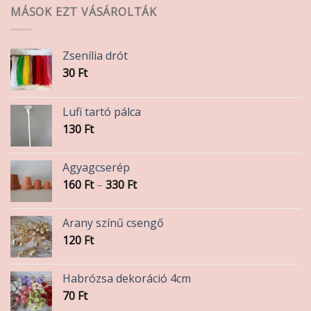
MÁSOK EZT VÁSÁROLTÁK
Zsenília drót
30
Ft
Lufi tartó pálca
130
Ft
Agyagcserép
Ártartomány:
160
Ft
–
330
Ft
160 Ft
-
Arany színű csengő
330 Ft
120
Ft
Habrózsa dekoráció 4cm
70
Ft