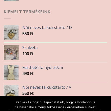
KIEMELT TERMÉKEINK
Női neves fa kulcstartó / D
550
Ft
Szalvéta
100
Ft
Festhető fa nyúl 20cm
490
Ft
Női neves fa kulcstartó / V
550
Ft
Kedves Látogató! Tájékoztatjuk, hogy a honlapon, a
Három fiókos íves polcocska
felhasználói élmény fokozásának érdekében sütiket