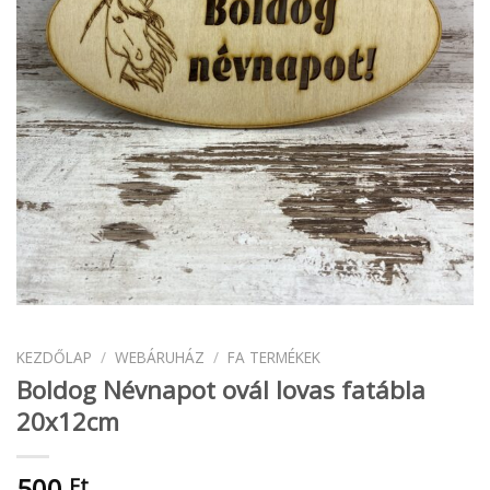
KEZDŐLAP
/
WEBÁRUHÁZ
/
FA TERMÉKEK
Boldog Névnapot ovál lovas fatábla
20x12cm
500
Ft