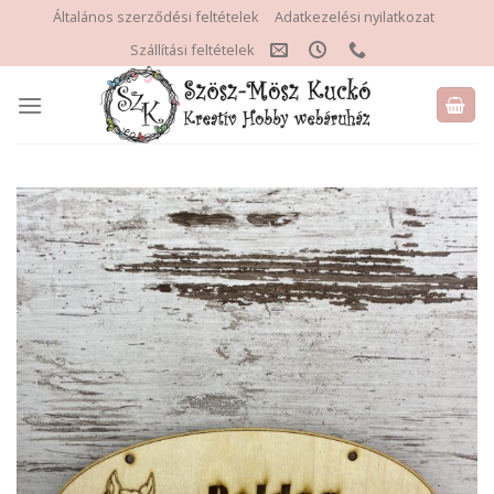
Skip
Általános szerződési feltételek
Adatkezelési nyilatkozat
to
Szállítási feltételek
content