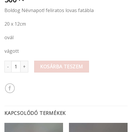
Boldog Névnapot! feliratos lovas fatábla
20 x 12cm
ovál
vágott
Boldog Névnapot ovál lovas fatábla 20x12cm mennyiség
KOSÁRBA TESZEM
KAPCSOLÓDÓ TERMÉKEK