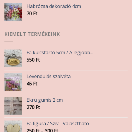
Habrózsa dekoráció 4cm
70
Ft
KIEMELT TERMÉKEINK
Fa kulcstartó 5cm / A legjobb...
550
Ft
Levendulás szalvéta
45
Ft
Ekrü gumis 2 cm
270
Ft
Fa figura / Szív - Választható
Ártartomány:
250
Ft
–
300
Ft