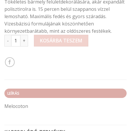
Tökéletes bármely felületdekorálására, akár expandált
polisztirolra is. 15 percen belül szappanos vízzel
lemosható. Maximális fedés és gyors száradás.
Vizesbázisú formulájának köszönhetően
környezetbarátabb, mint az oldószeres festékek.
Krétafesték (fújós) 400ml mennyiség
KOSÁRBA TESZEM
LEÍRÁS
Melocoton