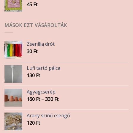
45
Ft
MÁSOK EZT VÁSÁROLTÁK
Zsenília drót
30
Ft
Lufi tartó pálca
130
Ft
Agyagcserép
Ártartomány:
160
Ft
–
330
Ft
160 Ft
-
Arany színű csengő
330 Ft
120
Ft