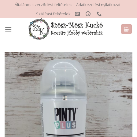
Skip
Általános szerződési feltételek
Adatkezelési nyilatkozat
to
Szállítási feltételek
content