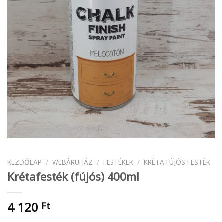
KEZDŐLAP
/
WEBÁRUHÁZ
/
FESTÉKEK
/
KRÉTA FÚJÓS FESTÉK
Krétafesték (fújós) 400ml
4 120
Ft