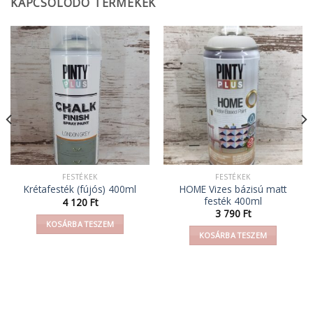
KAPCSOLÓDÓ TERMÉKEK
FESTÉKEK
FESTÉKEK
HOME Vizes bázisú matt
Krétafesték (fújós) 400ml
festék 400ml
4 120
Ft
3 790
Ft
KOSÁRBA TESZEM
KOSÁRBA TESZEM