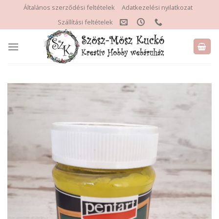
Skip
Általános szerződési feltételek
Adatkezelési nyilatkozat
to
Szállítási feltételek
content