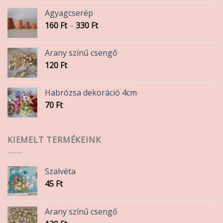
Agyagcserép
Ártartomány:
160
Ft
–
330
Ft
160 Ft
-
Arany színű csengő
330 Ft
120
Ft
Habrózsa dekoráció 4cm
70
Ft
KIEMELT TERMÉKEINK
Szalvéta
45
Ft
Arany színű csengő