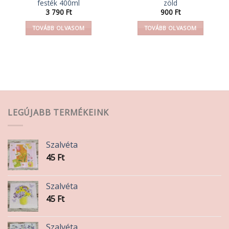
festék 400ml
zöld
3 790
Ft
900
Ft
TOVÁBB OLVASOM
TOVÁBB OLVASOM
LEGÚJABB TERMÉKEINK
Szalvéta
45
Ft
Szalvéta
45
Ft
Szalvéta