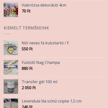
Habrózsa dekoráció 4cm
70
Ft
KIEMELT TERMÉKEINK
Női neves fa kulcstartó / F
550
Ft
Füstölő Nag Champa
880
Ft
Transfer gél 100 ml
2 050
Ft
Levendula lila színű csipke 1,5 cm
240
Ft