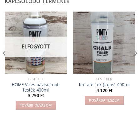
KAPCSOLÓDÓ TERMÉKEK
ELFOGYOTT
FESTÉKEK
FESTÉKEK
HOME Vizes bázisú matt
Krétafesték (fújós) 400ml
festék 400ml
4 120
Ft
3 790
Ft
KOSÁRBA TESZEM
TOVÁBB OLVASOM