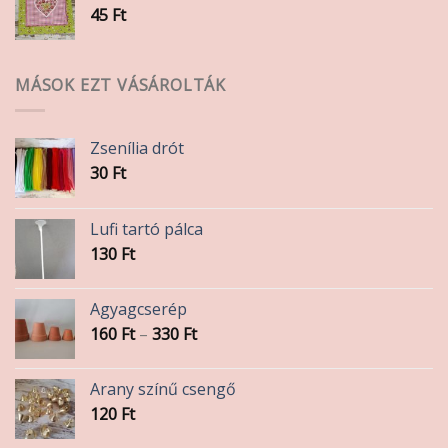
45
Ft
MÁSOK EZT VÁSÁROLTÁK
Zsenília drót
30
Ft
Lufi tartó pálca
130
Ft
Agyagcserép
Ártartomány:
160
Ft
–
330
Ft
160 Ft
-
Arany színű csengő
330 Ft
120
Ft