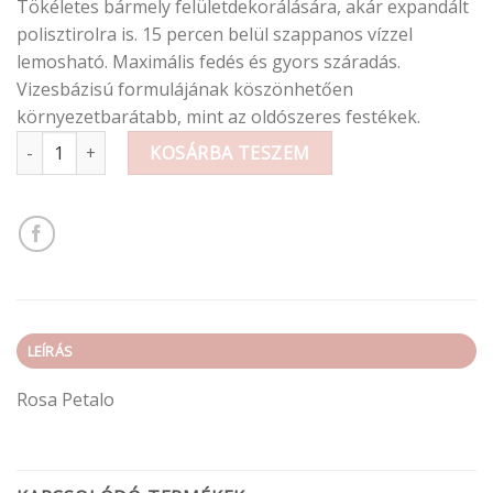
Tökéletes bármely felületdekorálására, akár expandált
polisztirolra is. 15 percen belül szappanos vízzel
lemosható. Maximális fedés és gyors száradás.
Vizesbázisú formulájának köszönhetően
környezetbarátabb, mint az oldószeres festékek.
Krétafesték (fújós) 400ml mennyiség
KOSÁRBA TESZEM
LEÍRÁS
Rosa Petalo