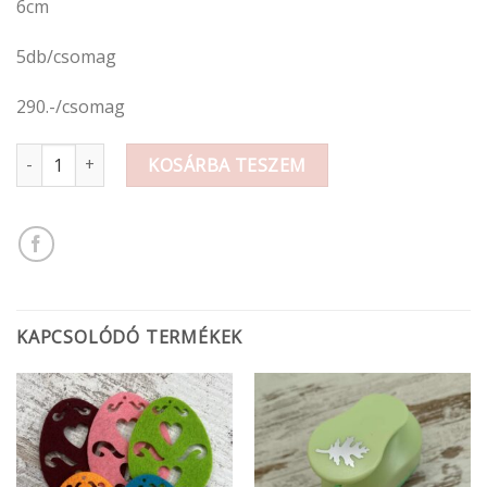
6cm
5db/csomag
290.-/csomag
Filcfigura tojás mennyiség
KOSÁRBA TESZEM
KAPCSOLÓDÓ TERMÉKEK