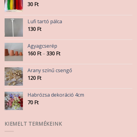
30
Ft
Lufi tartó pálca
130
Ft
Agyagcserép
Ártartomány:
160
Ft
–
330
Ft
160 Ft
-
Arany színű csengő
330 Ft
120
Ft
Habrózsa dekoráció 4cm
70
Ft
KIEMELT TERMÉKEINK