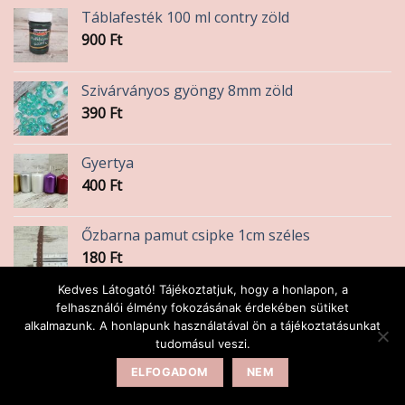
Táblafesték 100 ml contry zöld
900
Ft
Szivárványos gyöngy 8mm zöld
390
Ft
Gyertya
400
Ft
Őzbarna pamut csipke 1cm széles
180
Ft
Kedves Látogató! Tájékoztatjuk, hogy a honlapon, a
Szalvéta
felhasználói élmény fokozásának érdekében sütiket
alkalmazunk. A honlapunk használatával ön a tájékoztatásunkat
45
Ft
tudomásul veszi.
ELFOGADOM
NEM