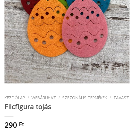
KEZDŐLAP
/
WEBÁRUHÁZ
/
SZEZONÁLIS TERMÉKEK
/
TAVASZ
Filcfigura tojás
290
Ft