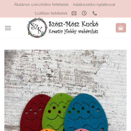
Skip
Általános szerződési feltételek
Adatkezelési nyilatkozat
to
Szállítási feltételek
content