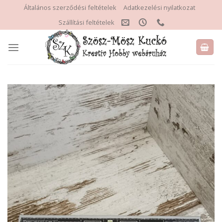
Skip
Általános szerződési feltételek
Adatkezelési nyilatkozat
to
Szállítási feltételek
content