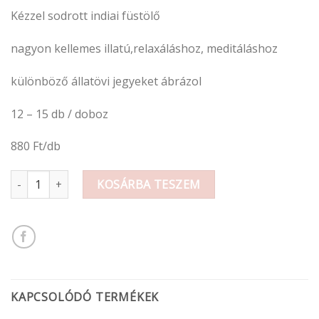
Kézzel sodrott indiai füstölő
nagyon kellemes illatú,relaxáláshoz, meditáláshoz
különböző állatövi jegyeket ábrázol
12 – 15 db / doboz
880 Ft/db
Füstölő horoszkópos mennyiség
KOSÁRBA TESZEM
KAPCSOLÓDÓ TERMÉKEK