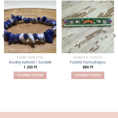
ÁSVÁNY KARKÖTŐK
ÁSVÁNYOK, FÜSTÖLŐ
Ásvány karkötő / Szodalit
Füstölő horoszkópos
1 200
Ft
880
Ft
KOSÁRBA TESZEM
KOSÁRBA TESZEM