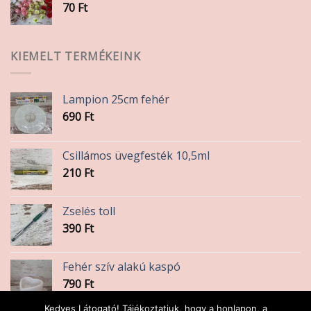
70
Ft
KIEMELT TERMÉKEINK
Lampion 25cm fehér
690
Ft
Csillámos üvegfesték 10,5ml
210
Ft
Zselés toll
390
Ft
Fehér szív alakú kaspó
790
Ft
Kedves Látogató! Tájékoztatjuk, hogy a honlapon, a