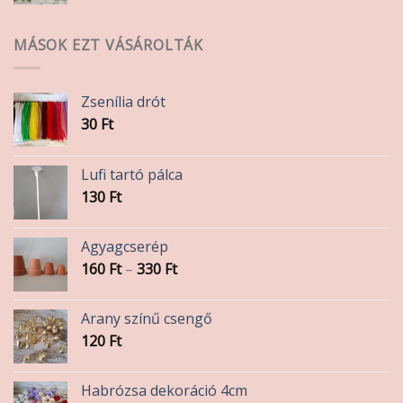
MÁSOK EZT VÁSÁROLTÁK
Zsenília drót
30
Ft
Lufi tartó pálca
130
Ft
Agyagcserép
Ártartomány:
160
Ft
–
330
Ft
160 Ft
-
Arany színű csengő
330 Ft
120
Ft
Habrózsa dekoráció 4cm