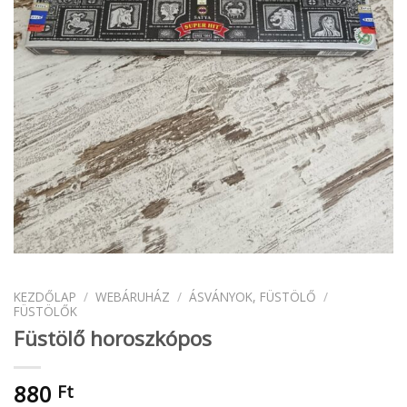
KEZDŐLAP
/
WEBÁRUHÁZ
/
ÁSVÁNYOK, FÜSTÖLŐ
/
FÜSTÖLŐK
Füstölő horoszkópos
880
Ft