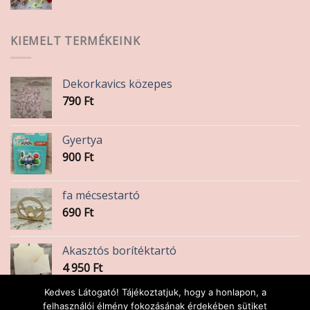
KIEMELT TERMÉKEINK
Dekorkavics közepes
790
Ft
Gyertya
900
Ft
fa mécsestartó
690
Ft
Akasztós borítéktartó
4 950
Ft
Kedves Látogató! Tájékoztatjuk, hogy a honlapon, a
Gyertya
felhasználói élmény fokozásának érdekében sütiket