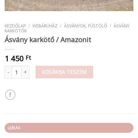
KEZDŐLAP
/
WEBÁRUHÁZ
/
ÁSVÁNYOK, FÜSTÖLŐ
/
ÁSVÁNY
KARKÖTŐK
Ásvány karkötő / Amazonit
1 450
Ft
Ásvány karkötő / Amazonit mennyiség
KOSÁRBA TESZEM
LEÍRÁS