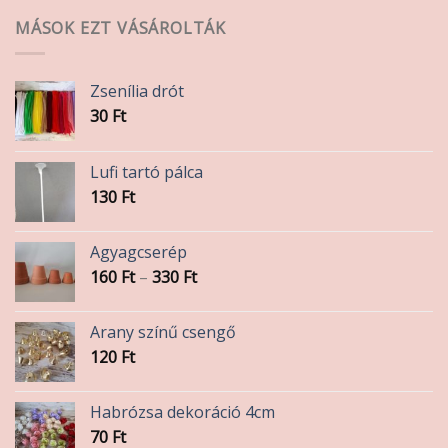
MÁSOK EZT VÁSÁROLTÁK
Zsenília drót
30
Ft
Lufi tartó pálca
130
Ft
Agyagcserép
Ártartomány:
160
Ft
–
330
Ft
160 Ft
-
Arany színű csengő
330 Ft
120
Ft
Habrózsa dekoráció 4cm
70
Ft