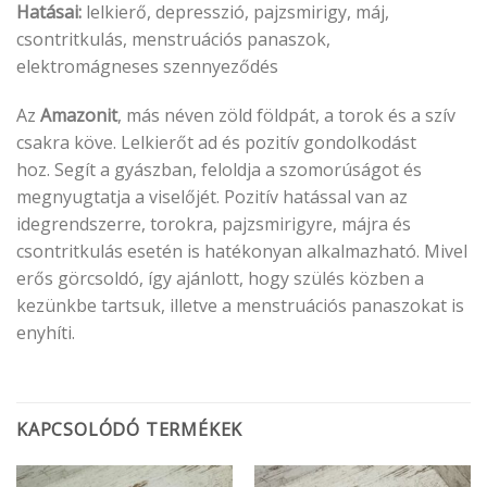
Hatásai:
lelkierő, depresszió, pajzsmirigy, máj,
csontritkulás, menstruációs panaszok,
elektromágneses szennyeződés
Az
Amazonit
, más néven zöld földpát, a torok és a szív
csakra köve. Lelkierőt ad és pozitív gondolkodást
hoz. Segít a gyászban, feloldja a szomorúságot és
megnyugtatja a viselőjét. Pozitív hatással van az
idegrendszerre, torokra, pajzsmirigyre, májra és
csontritkulás esetén is hatékonyan alkalmazható. Mivel
erős görcsoldó, így ajánlott, hogy szülés közben a
kezünkbe tartsuk, illetve a menstruációs panaszokat is
enyhíti.
KAPCSOLÓDÓ TERMÉKEK