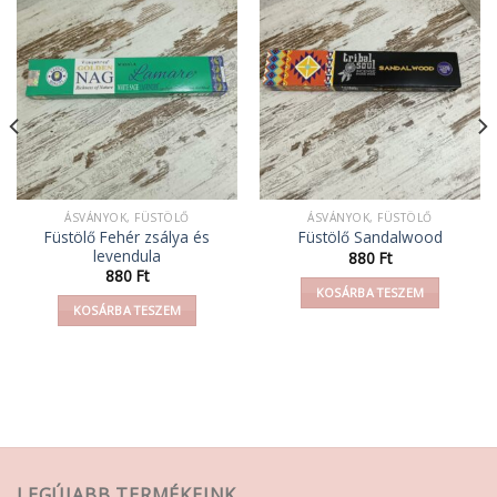
ÁSVÁNYOK, FÜSTÖLŐ
ÁSVÁNYOK, FÜSTÖLŐ
Füstölő Fehér zsálya és
Füstölő Sandalwood
levendula
880
Ft
880
Ft
KOSÁRBA TESZEM
KOSÁRBA TESZEM
LEGÚJABB TERMÉKEINK