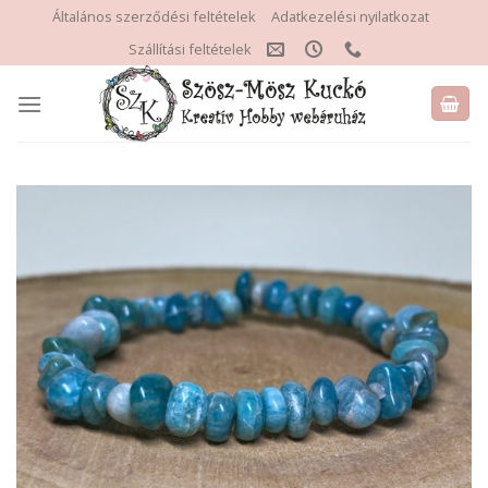
Skip
Általános szerződési feltételek
Adatkezelési nyilatkozat
to
Szállítási feltételek
content