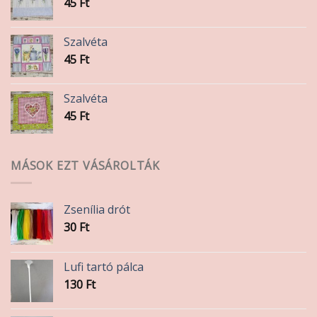
45
Ft
Szalvéta
45
Ft
Szalvéta
45
Ft
MÁSOK EZT VÁSÁROLTÁK
Zsenília drót
30
Ft
Lufi tartó pálca
130
Ft