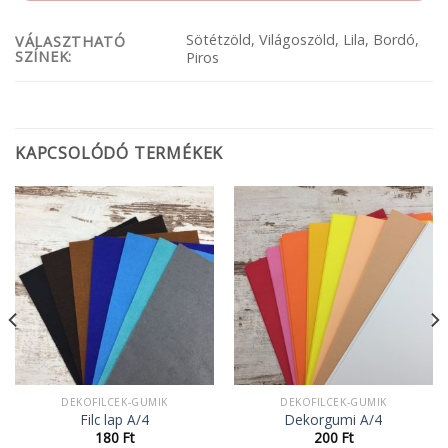
Sötétzöld, Világoszöld, Lila, Bordó,
VÁLASZTHATÓ
SZÍNEK:
Piros
KAPCSOLÓDÓ TERMÉKEK
DEKOFILCEK-GUMIK
DEKOFILCEK-GUMIK
Filc lap A/4
Dekorgumi A/4
180
Ft
200
Ft