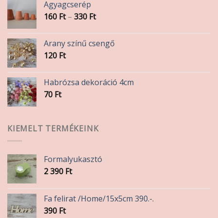
Agyagcserép
Ártartomány:
160
Ft
–
330
Ft
160 Ft
-
Arany színű csengő
330 Ft
120
Ft
Habrózsa dekoráció 4cm
70
Ft
KIEMELT TERMÉKEINK
Formalyukasztó
2 390
Ft
Fa felirat /Home/15x5cm 390.-.
390
Ft