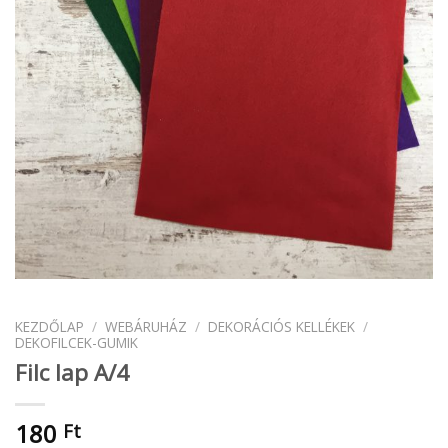
KEZDŐLAP
/
WEBÁRUHÁZ
/
DEKORÁCIÓS KELLÉKEK
/
DEKOFILCEK-GUMIK
Filc lap A/4
180
Ft