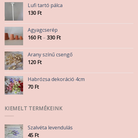
Lufi tartó pálca
130
Ft
Agyagcserép
Ártartomány:
160
Ft
–
330
Ft
160 Ft
-
Arany színű csengő
330 Ft
120
Ft
Habrózsa dekoráció 4cm
70
Ft
KIEMELT TERMÉKEINK
Szalvéta levendulás
45
Ft