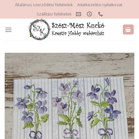
Skip
Általános szerződési feltételek
Adatkezelési nyilatkozat
to
Szállítási feltételek
content