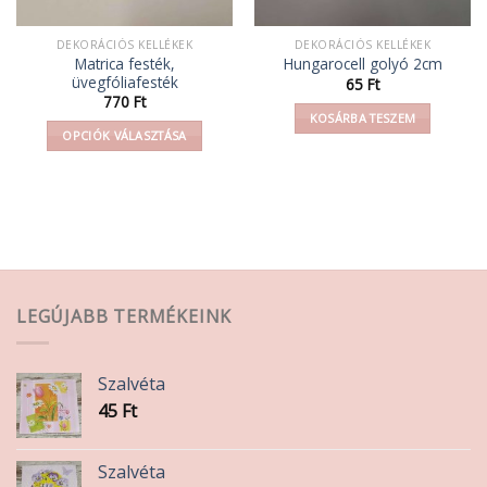
DEKORÁCIÓS KELLÉKEK
DEKORÁCIÓS KELLÉKEK
Matrica festék,
Hungarocell golyó 2cm
üvegfóliafesték
65
Ft
770
Ft
KOSÁRBA TESZEM
OPCIÓK VÁLASZTÁSA
Ennek
a
terméknek
több
variációja
van.
A
LEGÚJABB TERMÉKEINK
változatok
a
termékoldalon
Szalvéta
választhatók
45
Ft
ki
Szalvéta