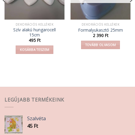
DEKORÁCIÓS KELLÉKEK
DEKORÁCIÓS KELLÉKEK
Szív alakú hungarocell
Formalyukasztó 25mm
15cm
2 390
Ft
495
Ft
TOVÁBB OLVASOM
KOSÁRBA TESZEM
LEGÚJABB TERMÉKEINK
Szalvéta
45
Ft