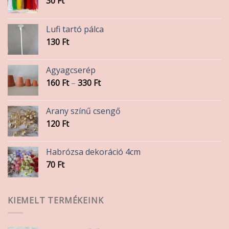
30
Ft
Lufi tartó pálca
130
Ft
Agyagcserép
Ártartomány:
160
Ft
–
330
Ft
160 Ft
-
Arany színű csengő
330 Ft
120
Ft
Habrózsa dekoráció 4cm
70
Ft
KIEMELT TERMÉKEINK