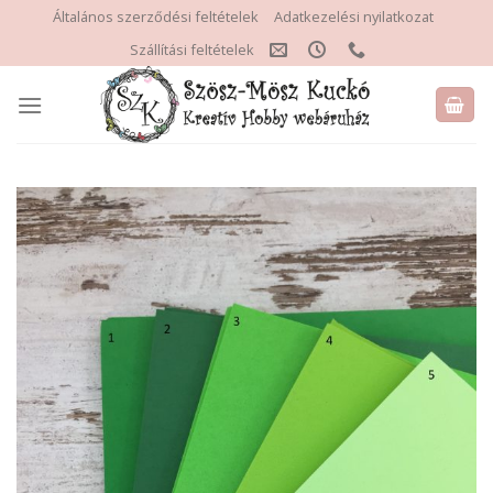
Skip
Általános szerződési feltételek
Adatkezelési nyilatkozat
to
Szállítási feltételek
content