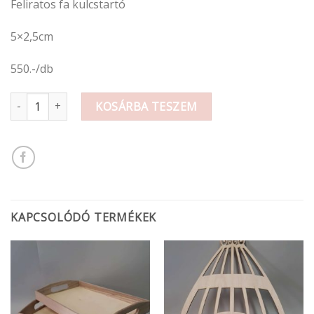
Feliratos fa kulcstartó
5×2,5cm
550.-/db
Fa kulcstartó 5cm / A legjobb... mennyiség
KOSÁRBA TESZEM
KAPCSOLÓDÓ TERMÉKEK