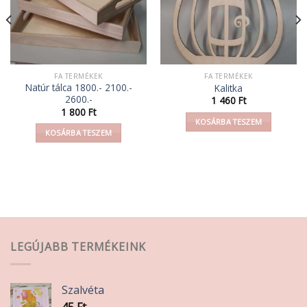
FA TERMÉKEK
FA TERMÉKEK
Natúr tálca 1800.- 2100.-
Kalitka
2600.-
1 460
Ft
1 800
Ft
KOSÁRBA TESZEM
KOSÁRBA TESZEM
LEGÚJABB TERMÉKEINK
Szalvéta
45
Ft