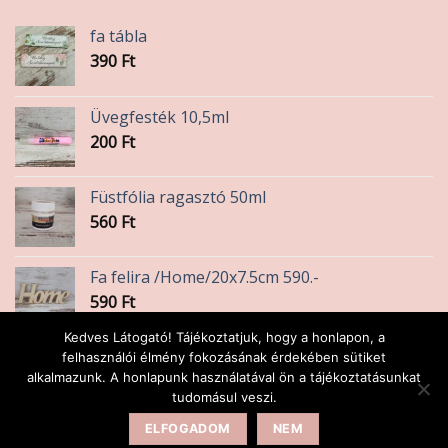
fa tábla
390
Ft
Üvegfesték 10,5ml
200
Ft
Füstfólia ragasztó 50ml
560
Ft
Fa felira /Home/20x7.5cm 590.-
590
Ft
Kedves Látogató! Tájékoztatjuk, hogy a honlapon, a
Ásvány karkötő / Színes Turmalin
felhasználói élmény fokozásának érdekében sütiket
alkalmazunk. A honlapunk használatával ön a tájékoztatásunkat
1 600
Ft
tudomásul veszi.
ELFOGADOM
NEM