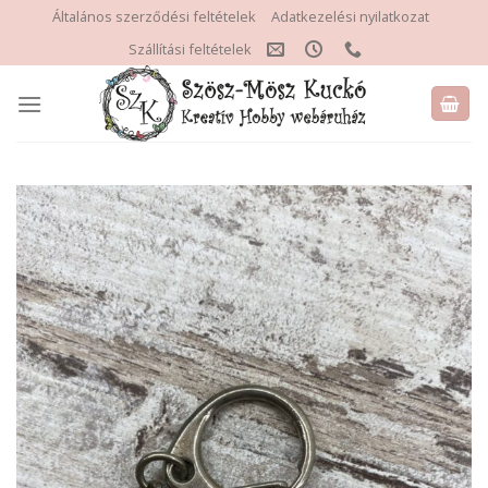
Skip
Általános szerződési feltételek
Adatkezelési nyilatkozat
to
Szállítási feltételek
content