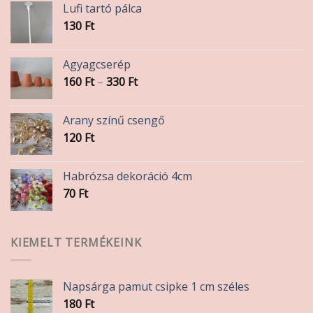
Lufi tartó pálca
130
Ft
Agyagcserép
Ártartomány:
160
Ft
–
330
Ft
160 Ft
-
Arany színű csengő
330 Ft
120
Ft
Habrózsa dekoráció 4cm
70
Ft
KIEMELT TERMÉKEINK
Napsárga pamut csipke 1 cm széles
180
Ft