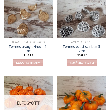
KARÁCSONYI DEKORÁCIÓ
AMI MÉG DÍSZÍT
Termés arany színben 6-
Termés ezüst színben 5-
7cm
7cm
150
Ft
150
Ft
KOSÁRBA TESZEM
KOSÁRBA TESZEM
ELFOGYOTT