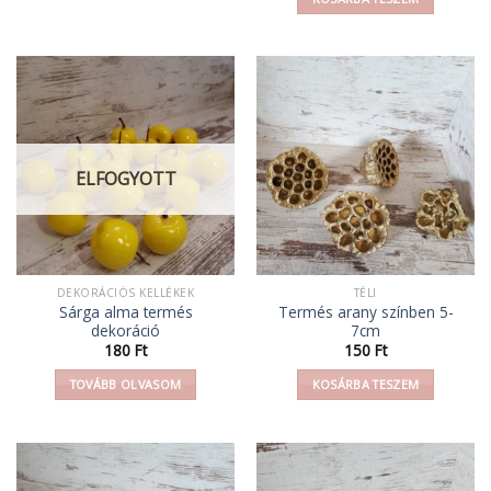
ELFOGYOTT
DEKORÁCIÓS KELLÉKEK
TÉLI
Sárga alma termés
Termés arany színben 5-
dekoráció
7cm
180
Ft
150
Ft
TOVÁBB OLVASOM
KOSÁRBA TESZEM