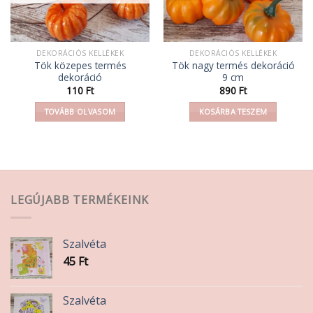
DEKORÁCIÓS KELLÉKEK
DEKORÁCIÓS KELLÉKEK
Tök közepes termés
Tök nagy termés dekoráció
dekoráció
9 cm
110
Ft
890
Ft
TOVÁBB OLVASOM
KOSÁRBA TESZEM
LEGÚJABB TERMÉKEINK
Szalvéta
45
Ft
Szalvéta