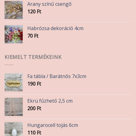
Arany színű csengő
330 Ft
120
Ft
Habrózsa dekoráció 4cm
70
Ft
KIEMELT TERMÉKEINK
Fa tábla / Barátnős 7x3cm
190
Ft
Ekrü fűzhető 2,5 cm
200
Ft
Hungarocell tojás 6cm
110
Ft