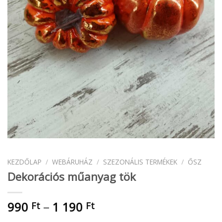
KEZDŐLAP
/
WEBÁRUHÁZ
/
SZEZONÁLIS TERMÉKEK
/
ŐSZ
Dekorációs műanyag tök
Ártartomány:
990
–
1 190
Ft
Ft
990 Ft