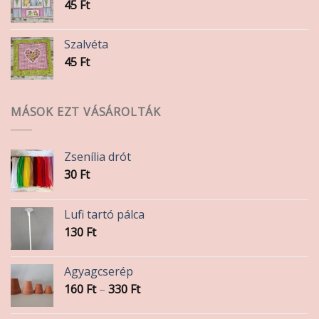
45
Ft
Szalvéta
45
Ft
MÁSOK EZT VÁSÁROLTÁK
Zsenília drót
30
Ft
Lufi tartó pálca
130
Ft
Agyagcserép
Ártartomány:
160
Ft
–
330
Ft
160 Ft
-