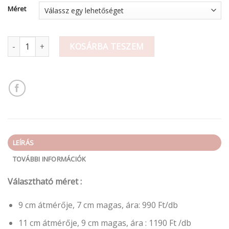
-
Méret
1
190 Ft
Dekorációs műanyag tök mennyiség
KOSÁRBA TESZEM
LEÍRÁS
TOVÁBBI INFORMÁCIÓK
Választható méret :
9 cm átmérője, 7 cm magas, ára: 990 Ft/db
11 cm átmérője, 9 cm magas, ára : 1190 Ft /db