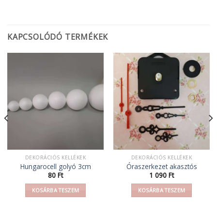
KAPCSOLÓDÓ TERMÉKEK
DEKORÁCIÓS KELLÉKEK
DEKORÁCIÓS KELLÉKEK
Hungarocell golyó 3cm
Óraszerkezet akasztós
80
Ft
1 090
Ft
KOSÁRBA TESZEM
KOSÁRBA TESZEM