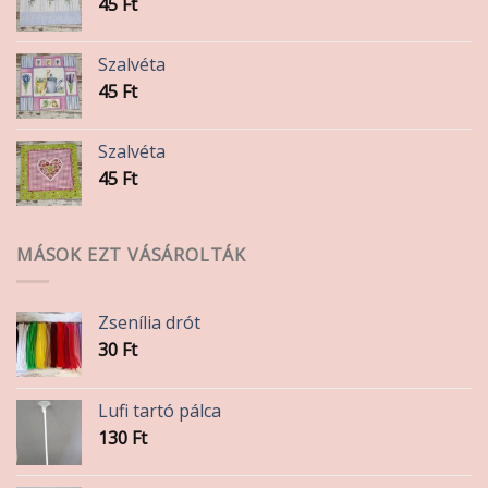
45
Ft
Szalvéta
45
Ft
Szalvéta
45
Ft
MÁSOK EZT VÁSÁROLTÁK
Zsenília drót
30
Ft
Lufi tartó pálca
130
Ft