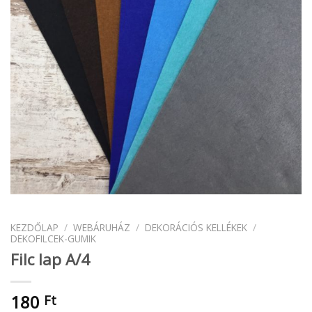
KEZDŐLAP
/
WEBÁRUHÁZ
/
DEKORÁCIÓS KELLÉKEK
/
DEKOFILCEK-GUMIK
Filc lap A/4
180
Ft