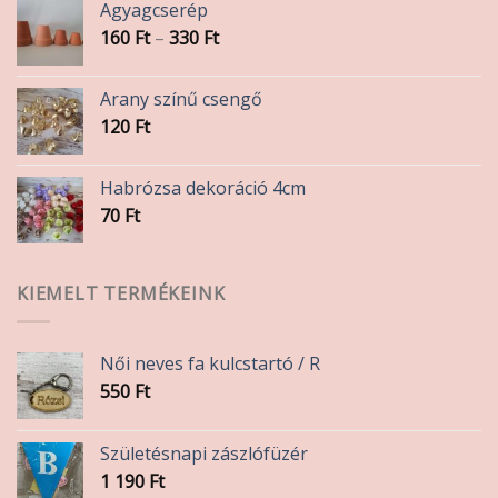
Agyagcserép
Ártartomány:
160
Ft
–
330
Ft
160 Ft
-
Arany színű csengő
330 Ft
120
Ft
Habrózsa dekoráció 4cm
70
Ft
KIEMELT TERMÉKEINK
Női neves fa kulcstartó / R
550
Ft
Születésnapi zászlófüzér
1 190
Ft