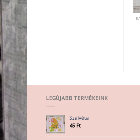
RAGASZTÓK LAKKOK PASZTÁK
RAGASZTÓK LAKKOK PASZTÁK
Decoupage ragasztó
Transzfer oldat 20ml
230ml fényes
1 430
Ft
3 240
Ft
KOSÁRBA TESZEM
KOSÁRBA TESZEM
LEGÚJABB TERMÉKEINK
Szalvéta
45
Ft