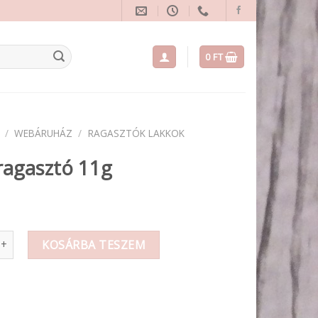
0
FT
/
WEBÁRUHÁZ
/
RAGASZTÓK LAKKOK
 ragasztó 11g
sztó 11g mennyiség
KOSÁRBA TESZEM