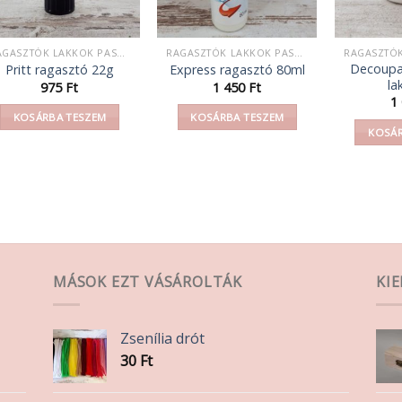
RAGASZTÓK LAKKOK PASZTÁK
RAGASZTÓK LAKKOK PASZTÁK
Decoupa
Pritt ragasztó 22g
Express ragasztó 80ml
la
975
Ft
1 450
Ft
1
KOSÁRBA TESZEM
KOSÁRBA TESZEM
KOSÁR
MÁSOK EZT VÁSÁROLTÁK
KI
Zsenília drót
30
Ft