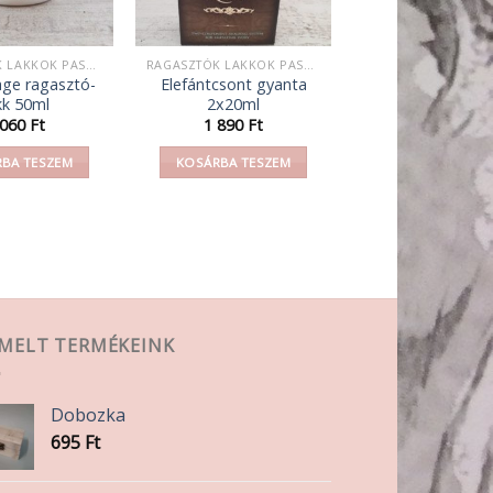
RAGASZTÓK LAKKOK PASZTÁK
RAGASZTÓK LAKKOK PASZTÁK
ge ragasztó-
Elefántcsont gyanta
kk 50ml
2x20ml
 060
Ft
1 890
Ft
BA TESZEM
KOSÁRBA TESZEM
EMELT TERMÉKEINK
Dobozka
695
Ft