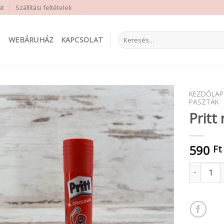
at
Szállítási feltételek
Keresés
WEBÁRUHÁZ
KAPCSOLAT
a
következőre:
KEZDŐLAP
PASZTÁK
Pritt
590
Ft
Pritt raga