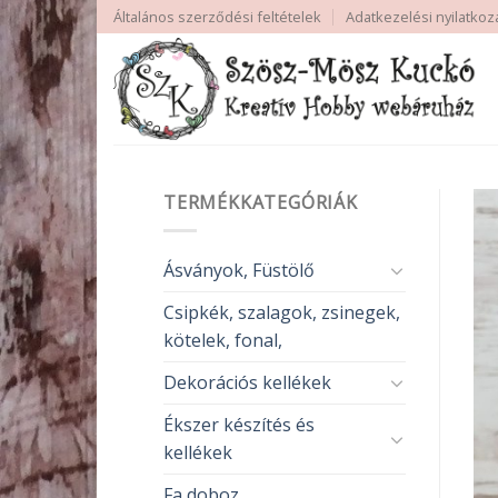
Skip
Általános szerződési feltételek
Adatkezelési nyilatkoz
to
content
TERMÉKKATEGÓRIÁK
Ásványok, Füstölő
Csipkék, szalagok, zsinegek,
kötelek, fonal,
Dekorációs kellékek
Ékszer készítés és
kellékek
Fa doboz