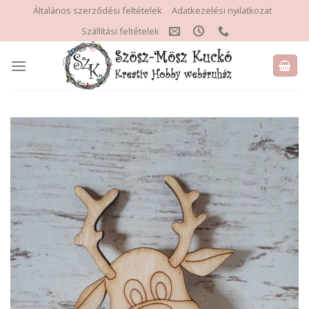
Skip
Általános szerződési feltételek
Adatkezelési nyilatkozat
to
Szállítási feltételek
content