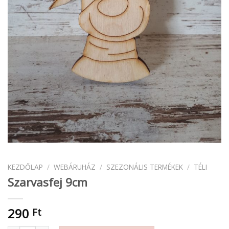
KEZDŐLAP
/
WEBÁRUHÁZ
/
SZEZONÁLIS TERMÉKEK
/
TÉLI
Szarvasfej 9cm
290
Ft