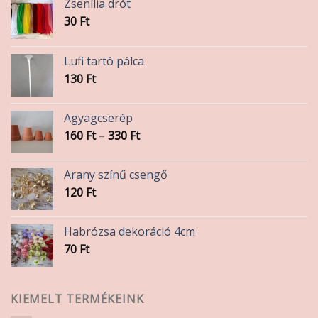
Zsenília drót
30
Ft
Lufi tartó pálca
130
Ft
Agyagcserép
Ártartomány:
160
Ft
–
330
Ft
160 Ft
-
Arany színű csengő
330 Ft
120
Ft
Habrózsa dekoráció 4cm
70
Ft
KIEMELT TERMÉKEINK