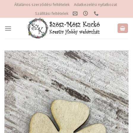
Skip
Általános szerződési feltételek
Adatkezelési nyilatkozat
to
Szállítási feltételek
content