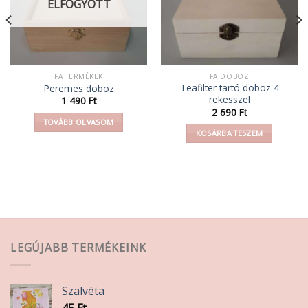
ELFOGYOTT
FA TERMÉKEK
FA DOBOZ
Teafilter tartó doboz 4
Peremes doboz
rekesszel
1 490
Ft
2 690
Ft
TOVÁBB OLVASOM
KOSÁRBA TESZEM
LEGÚJABB TERMÉKEINK
Szalvéta
45
Ft