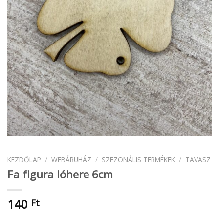
KEZDŐLAP
/
WEBÁRUHÁZ
/
SZEZONÁLIS TERMÉKEK
/
TAVASZ
Fa figura lóhere 6cm
140
Ft