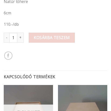
Natúr lóhere
6cm
110.-/db
Fa figura lóhere 6cm mennyiség
KOSÁRBA TESZEM
KAPCSOLÓDÓ TERMÉKEK