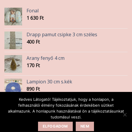
Fonal
1 630
Ft
Drapp pamut csipke 3 cm széles
400
Ft
Arany fenyő 4 cm
170
Ft
Lampion 30 cm s.kék
890
Ft
Kedves Látogató! Tájékoztatjuk, hogy a honlapon, a
Szánkó piros 7x3.5 cm
felhasználói élmény fokozásának érdekében sütiket
alkalmazunk. A honlapunk használatával ön a tájékoztatásunkat
490
Ft
tudomásul veszi.
ELFOGADOM
NEM