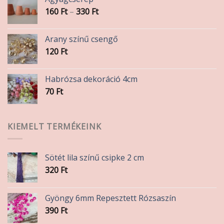
Ártartomány:
160
Ft
–
330
Ft
160 Ft
-
Arany színű csengő
330 Ft
120
Ft
Habrózsa dekoráció 4cm
70
Ft
KIEMELT TERMÉKEINK
Sötét lila színű csipke 2 cm
320
Ft
Gyöngy 6mm Repesztett Rózsaszín
390
Ft