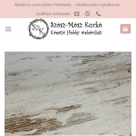
Skip
Általános szerződési feltételek
Adatkezelési nyilatkozat
to
Szállítási feltételek
content