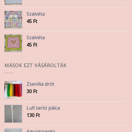
Szalvéta
45
Ft
Szalvéta
45
Ft
MÁSOK EZT VÁSÁROLTÁK
Zsenília drót
30
Ft
Lufi tartó pálca
130
Ft
Agyagcserép