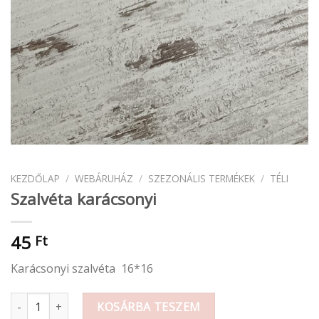
KEZDŐLAP
/
WEBÁRUHÁZ
/
SZEZONÁLIS TERMÉKEK
/
TÉLI
Szalvéta karácsonyi
45
Ft
Karácsonyi szalvéta 16*16
Szalvéta karácsonyi mennyiség
KOSÁRBA TESZEM