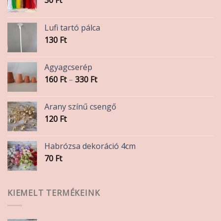
30
Ft
Lufi tartó pálca
130
Ft
Agyagcserép
Ártartomány:
160
Ft
–
330
Ft
160 Ft
-
Arany színű csengő
330 Ft
120
Ft
Habrózsa dekoráció 4cm
70
Ft
KIEMELT TERMÉKEINK