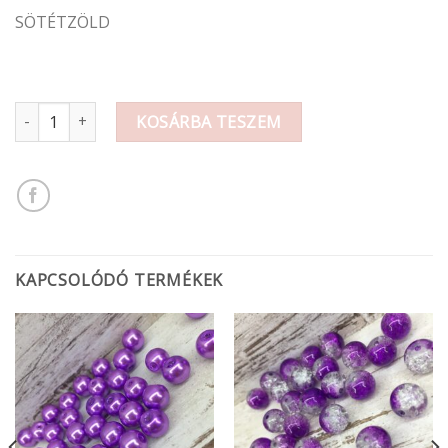
SÖTÉTZÖLD
Gyöngy 8 mm Repesztett sötétzöld mennyiség
KOSÁRBA TESZEM
KAPCSOLÓDÓ TERMÉKEK