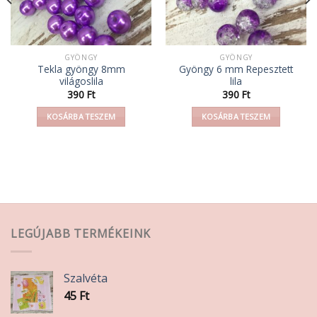
GYÖNGY
GYÖNGY
Tekla gyöngy 8mm
Gyöngy 6 mm Repesztett
világoslila
lila
390
Ft
390
Ft
KOSÁRBA TESZEM
KOSÁRBA TESZEM
LEGÚJABB TERMÉKEINK
Szalvéta
45
Ft