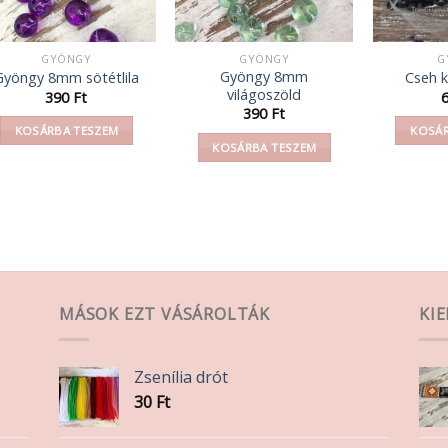
GYÖNGY
GYÖNGY
G
Gyöngy 8mm
Gyöngy 8mm sötétlila
Cseh 
világoszöld
390
Ft
390
Ft
KOSÁRBA TESZEM
KOSÁR
KOSÁRBA TESZEM
MÁSOK EZT VÁSÁROLTÁK
KI
Zsenília drót
30
Ft