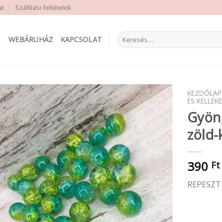
at
Szállítási feltételek
Keresés
WEBÁRUHÁZ
KAPCSOLAT
a
következőre:
KEZDŐLAP
ÉS KELLÉKE
Gyön
zöld-
390
Ft
REPESZT