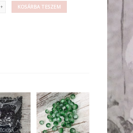
m Repesztett zöld-kékkel mennyiség
KOSÁRBA TESZEM