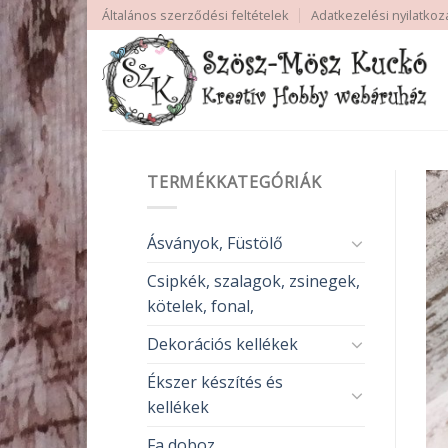
Skip
Általános szerződési feltételek
Adatkezelési nyilatkoz
to
content
TERMÉKKATEGÓRIÁK
Ásványok, Füstölő
Csipkék, szalagok, zsinegek,
kötelek, fonal,
Dekorációs kellékek
Ékszer készítés és
kellékek
Fa doboz