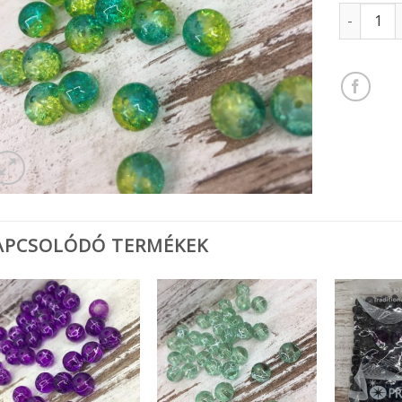
Gyöngy 8m
APCSOLÓDÓ TERMÉKEK