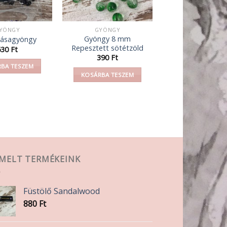
YÖNGY
GYÖNGY
Gyöngy 8 mm
kásagyöngy
Repesztett sötétzöld
630
Ft
390
Ft
BA TESZEM
KOSÁRBA TESZEM
EMELT TERMÉKEINK
Füstölő Sandalwood
880
Ft