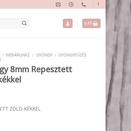
0
FT
/
WEBÁRUHÁZ
/
GYÖNGY
/
GYÖNGYFŰZÉS
I
gy 8mm Repesztett
kékkel
ETT ZÖLD-KÉKKEL