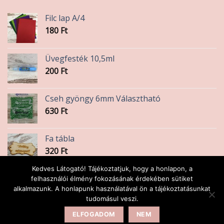
Filc lap A/4
180
Ft
Üvegfesték 10,5ml
200
Ft
Cseh gyöngy 6mm Választható
630
Ft
Fa tábla
320
Ft
Kedves Látogató! Tájékoztatjuk, hogy a honlapon, a
HB ceruza radíros
felhasználói élmény fokozásának érdekében sütiket
alkalmazunk. A honlapunk használatával ön a tájékoztatásunkat
90
Ft
tudomásul veszi.
ELFOGADOM
NEM