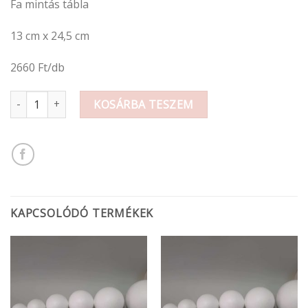
Fa mintás tábla
13 cm x 24,5 cm
2660 Ft/db
mintás fa tábla mennyiség
KOSÁRBA TESZEM
KAPCSOLÓDÓ TERMÉKEK