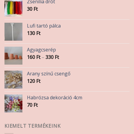
Zsenília drót
30
Ft
Lufi tartó pálca
130
Ft
Agyagcserép
Ártartomány:
160
Ft
–
330
Ft
160 Ft
-
Arany színű csengő
330 Ft
120
Ft
Habrózsa dekoráció 4cm
70
Ft
KIEMELT TERMÉKEINK