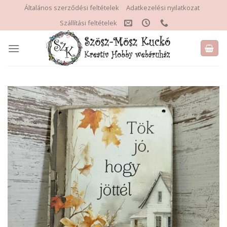
Skip
Általános szerződési feltételek
Adatkezelési nyilatkozat
to
Szállítási feltételek
content