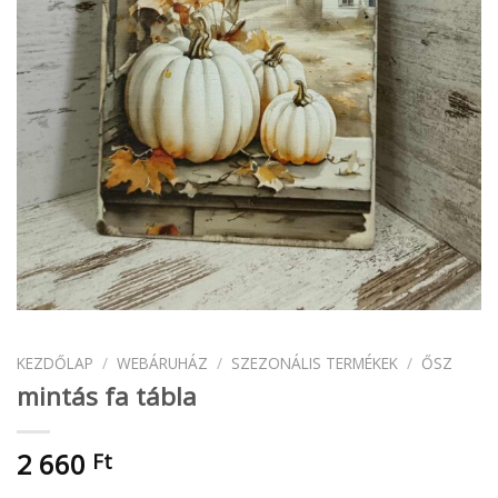
KEZDŐLAP
/
WEBÁRUHÁZ
/
SZEZONÁLIS TERMÉKEK
/
ŐSZ
mintás fa tábla
2 660
Ft