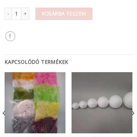
Fehér fenyő 12 cm mennyiség
KOSÁRBA TESZEM
KAPCSOLÓDÓ TERMÉKEK