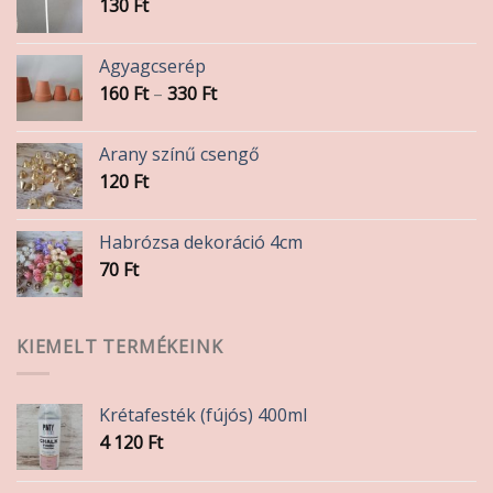
130
Ft
Agyagcserép
Ártartomány:
160
Ft
–
330
Ft
160 Ft
-
Arany színű csengő
330 Ft
120
Ft
Habrózsa dekoráció 4cm
70
Ft
KIEMELT TERMÉKEINK
Krétafesték (fújós) 400ml
4 120
Ft