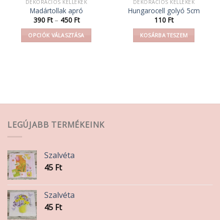
DEKORÁCIÓS KELLÉKEK
DEKORÁCIÓS KELLÉKEK
Madártollak apró
Hungarocell golyó 5cm
Ártartomány:
390
Ft
–
450
Ft
110
Ft
390 Ft
-
OPCIÓK VÁLASZTÁSA
KOSÁRBA TESZEM
450 Ft
Ennek
a
terméknek
több
variációja
van.
A
változatok
LEGÚJABB TERMÉKEINK
a
termékoldalon
választhatók
Szalvéta
ki
45
Ft
Szalvéta
45
Ft