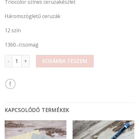
Triocolor színes ceruzakészlet
Háromszögletű ceruzák
12 szín
1360.-/csomag
Triocolor színes ceruzakészlet 12db-os mennyiség
KOSÁRBA TESZEM
KAPCSOLÓDÓ TERMÉKEK