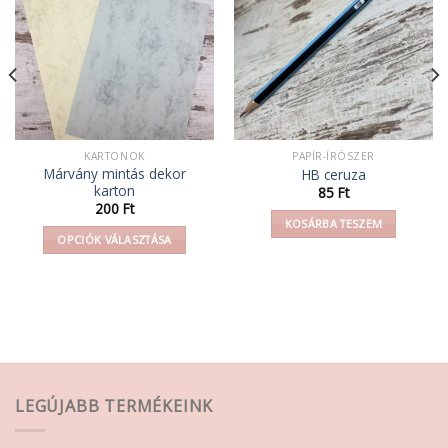
KARTONOK
PAPÍR-ÍRÓSZER
Márvány mintás dekor
HB ceruza
karton
85
Ft
200
Ft
KOSÁRBA TESZEM
OPCIÓK VÁLASZTÁSA
Ennek
a
terméknek
több
variációja
van.
A
LEGÚJABB TERMÉKEINK
változatok
a