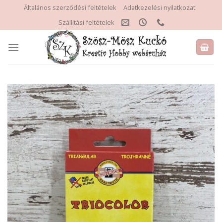
Skip
Általános szerződési feltételek
Adatkezelési nyilatkozat
to
Szállítási feltételek
content