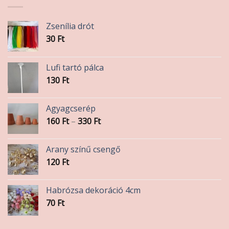
Zsenília drót
30
Ft
Lufi tartó pálca
130
Ft
Agyagcserép
Ártartomány:
160
Ft
–
330
Ft
160 Ft
-
Arany színű csengő
330 Ft
120
Ft
Habrózsa dekoráció 4cm
70
Ft