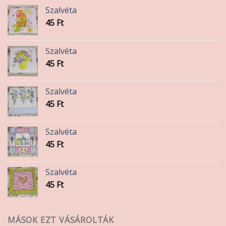
termékoldalon
Szalvéta
választhatók
45
Ft
ki
Szalvéta
45
Ft
Szalvéta
45
Ft
Szalvéta
45
Ft
Szalvéta
45
Ft
MÁSOK EZT VÁSÁROLTÁK