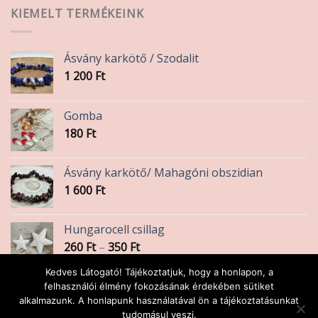
KIEMELT TERMÉKEINK
Ásvány karkötő / Szodalit
1 200
Ft
Gomba
180
Ft
Ásvány karkötő/ Mahagóni obszidian
1 600
Ft
Hungarocell csillag
Ártartomány:
260
Ft
–
350
Ft
260 Ft
Kedves Látogató! Tájékoztatjuk, hogy a honlapon, a
-
Formalyukasztó
felhasználói élmény fokozásának érdekében sütiket
350 Ft
alkalmazunk. A honlapunk használatával ön a tájékoztatásunkat
2 390
Ft
tudomásul veszi.