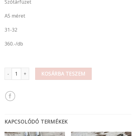
Szótárfüzet
A5 méret
31-32
360.-/db
Szótárfüzet A5 mennyiség
KOSÁRBA TESZEM
KAPCSOLÓDÓ TERMÉKEK