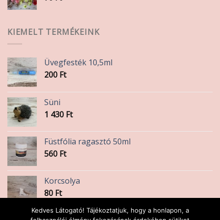
KIEMELT TERMÉKEINK
Üvegfesték 10,5ml
200
Ft
Süni
1 430
Ft
Füstfólia ragasztó 50ml
560
Ft
Korcsolya
80
Ft
Kedves Látogató! Tájékoztatjuk, hogy a honlapon, a