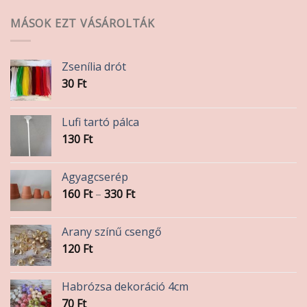
MÁSOK EZT VÁSÁROLTÁK
Zsenília drót
30
Ft
Lufi tartó pálca
130
Ft
Agyagcserép
Ártartomány:
160
Ft
–
330
Ft
160 Ft
-
Arany színű csengő
330 Ft
120
Ft
Habrózsa dekoráció 4cm
70
Ft