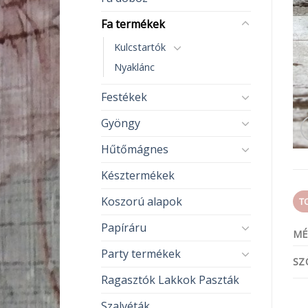
Fa termékek
Kulcstartók
Nyaklánc
Festékek
Gyöngy
Hűtőmágnes
Késztermékek
Koszorú alapok
T
Papíráru
MÉ
Party termékek
SZ
Ragasztók Lakkok Paszták
Szalvéták