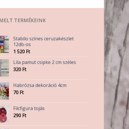
EMELT TERMÉKEINK
Stabilo színes ceruzakészlet
12db-os
1 520
Ft
Lila pamut csipke 2 cm széles
320
Ft
Habrózsa dekoráció 4cm
70
Ft
Filcfigura tojás
290
Ft