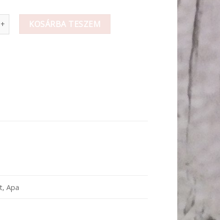
ok - Választható mennyiség
KOSÁRBA TESZEM
t, Apa