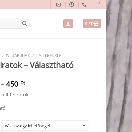
0
FT
/
WEBÁRUHÁZ
/
FA TERMÉKEK
liratok – Választható
Ártartomány:
–
450
Ft
220 Ft
zült feliratok
-
450 Ft
ató