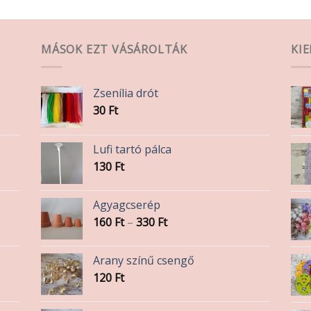
MÁSOK EZT VÁSÁROLTÁK
KI
Zsenília drót
30
Ft
Lufi tartó pálca
130
Ft
Agyagcserép
Ártartomány:
160
Ft
–
330
Ft
160 Ft
-
Arany színű csengő
330 Ft
120
Ft