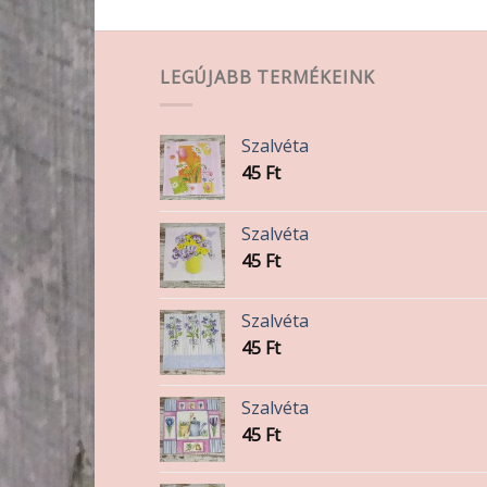
variációja
van.
A
LEGÚJABB TERMÉKEINK
változatok
a
termékoldalon
Szalvéta
választhatók
45
Ft
ki
Szalvéta
45
Ft
Szalvéta
45
Ft
Szalvéta
45
Ft