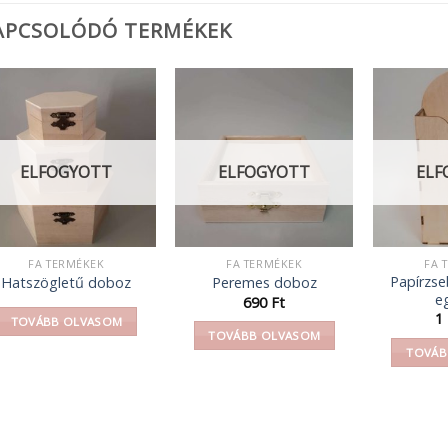
APCSOLÓDÓ TERMÉKEK
ELFOGYOTT
ELFOGYOTT
ELF
FA TERMÉKEK
FA TERMÉKEK
FA 
Papírzse
Hatszögletű doboz
Peremes doboz
e
y:
690
Ft
1
TOVÁBB OLVASOM
TOVÁBB OLVASOM
TOVÁB