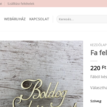
at
Szállítási feltételek
Keresés
WEBÁRUHÁZ
KAPCSOLAT
a
következőre:
KEZDŐLAP
Fa fe
220
Ft
Fából kés
Választh
Szöveg: