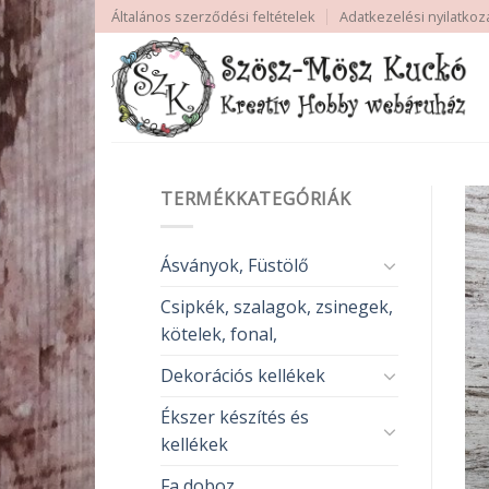
Skip
Általános szerződési feltételek
Adatkezelési nyilatkoz
to
content
TERMÉKKATEGÓRIÁK
Ásványok, Füstölő
Csipkék, szalagok, zsinegek,
kötelek, fonal,
Dekorációs kellékek
Ékszer készítés és
kellékek
Fa doboz