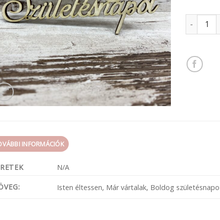
Fa felirat
OVÁBBI INFORMÁCIÓK
RETEK
N/A
ÖVEG:
Isten éltessen, Már vártalak, Boldog születésnapo