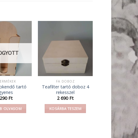
OGYOTT
TERMÉKEK
FA DOBOZ
bkendő tartó
Teafilter tartó doboz 4
gyenes
rekesszel
 290
Ft
2 690
Ft
B OLVASOM
KOSÁRBA TESZEM