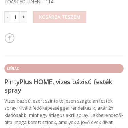
TOASTED LINEN – 114
HOME Vizes bázisú matt festék 400ml mennyiség
KOSÁRBA TESZEM
LEÍRÁS
PintyPlus HOME, vizes bázisú festék
spray
Vizes bázisú, ezért szinte teljesen szagtalan festék
spray. Kiváló fedőképességgel rendelkezik, akár 2x
kiadósabb, mint egy átlagos akril spray. Lakberendezők
által megalkotott színek, amelyek a jövő évek divat