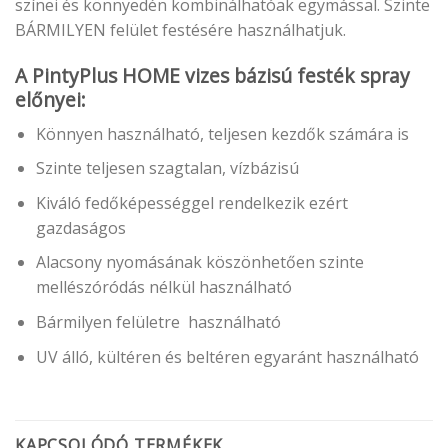
színei és könnyedén kombinálhatóak egymással. Szinte
BÁRMILYEN felület festésére használhatjuk.
A PintyPlus HOME vizes bázisú festék spray
előnyei:
Könnyen használható, teljesen kezdők számára is
Szinte teljesen szagtalan, vízbázisú
Kiváló fedőképességgel rendelkezik ezért
gazdaságos
Alacsony nyomásának köszönhetően szinte
mellészóródás nélkül használható
Bármilyen felületre használható
UV álló, kültéren és beltéren egyaránt használható
KAPCSOLÓDÓ TERMÉKEK