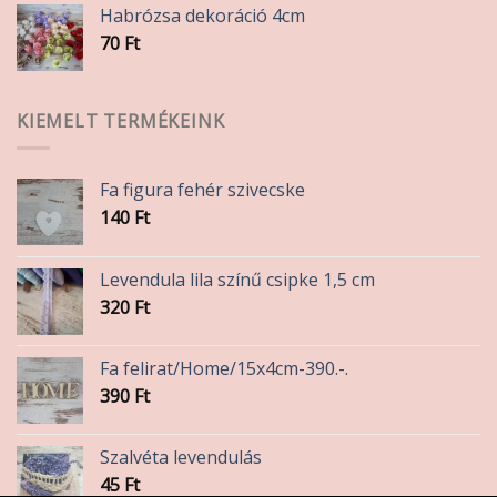
Habrózsa dekoráció 4cm
70
Ft
KIEMELT TERMÉKEINK
Fa figura fehér szivecske
140
Ft
Levendula lila színű csipke 1,5 cm
320
Ft
Fa felirat/Home/15x4cm-390.-.
390
Ft
Szalvéta levendulás
45
Ft