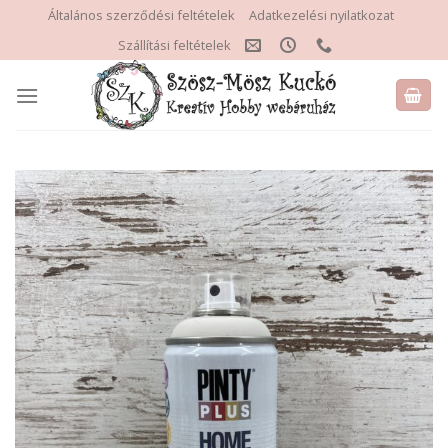
Skip
Általános szerződési feltételek
Adatkezelési nyilatkozat
to
Szállítási feltételek
content