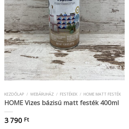
KEZDŐLAP
/
WEBÁRUHÁZ
/
FESTÉKEK
/
HOME MATT FESTÉK
HOME Vizes bázisú matt festék 400ml
3 790
Ft