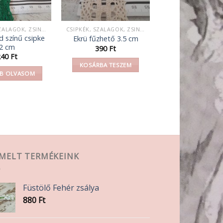
CSIPKÉK, SZALAGOK, ZSINEGEK, KÖTELEK, FONAL,
CSIPKÉK, SZALAGOK, ZSINEGEK, KÖTELEK, FONAL,
d színű csipke
Ekrü fűzhető 3.5 cm
2 cm
390
Ft
240
Ft
KOSÁRBA TESZEM
B OLVASOM
EMELT TERMÉKEINK
Füstölő Fehér zsálya
880
Ft