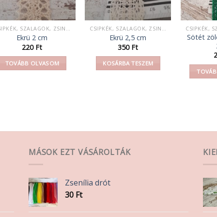
CSIPKÉK, SZALAGOK, ZSINEGEK, KÖTELEK, FONAL,
CSIPKÉK, SZALAGOK, ZSINEGEK, KÖTELEK, FONAL,
Sötét zöl
Ekrü 2 cm
Ekrü 2,5 cm
220
Ft
350
Ft
TOVÁBB OLVASOM
KOSÁRBA TESZEM
TOVÁB
MÁSOK EZT VÁSÁROLTÁK
KI
Zsenília drót
30
Ft