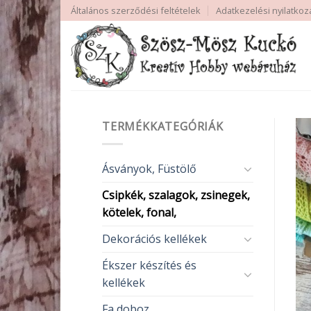
Skip
Általános szerződési feltételek
Adatkezelési nyilatkoz
to
content
TERMÉKKATEGÓRIÁK
Ásványok, Füstölő
Csipkék, szalagok, zsinegek,
kötelek, fonal,
Dekorációs kellékek
Ékszer készítés és
kellékek
Fa doboz