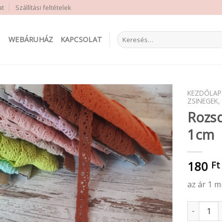
at
Szállítási feltételek
Keresés
WEBÁRUHÁZ
KAPCSOLAT
a
következőre:
KEZDŐLAP
ZSINEGEK,
Rozsd
1cm
180
Ft
az ár 1 m
Rozsdabar