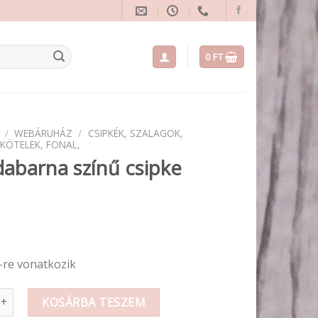
0
FT
/
WEBÁRUHÁZ
/
CSIPKÉK, SZALAGOK,
 KÖTELEK, FONAL,
abarna színű csipke
-re vonatkozik
na színű csipke 1cm mennyiség
KOSÁRBA TESZEM