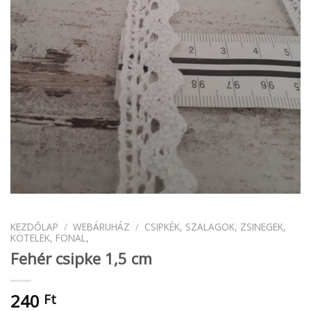
KEZDŐLAP
/
WEBÁRUHÁZ
/
CSIPKÉK, SZALAGOK, ZSINEGEK,
KÖTELEK, FONAL,
Fehér csipke 1,5 cm
240
Ft