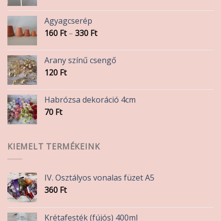
Agyagcserép
Ártartomány:
160
Ft
–
330
Ft
160 Ft
-
Arany színű csengő
330 Ft
120
Ft
Habrózsa dekoráció 4cm
70
Ft
KIEMELT TERMÉKEINK
IV. Osztályos vonalas füzet A5
360
Ft
Krétafesték (fújós) 400ml