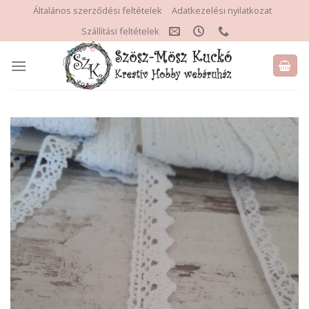
Skip
Általános szerződési feltételek
Adatkezelési nyilatkozat
to
Szállítási feltételek
content