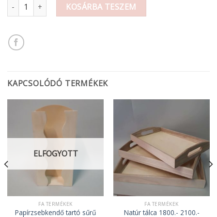
Fa figura Advent 15cm 380.- mennyiség
KOSÁRBA TESZEM
KAPCSOLÓDÓ TERMÉKEK
ELFOGYOTT
FA TERMÉKEK
FA TERMÉKEK
Papírzsebkendő tartó sűrű
Natúr tálca 1800.- 2100.-