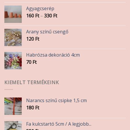
Agyagcserép
Ártartomány:
160
Ft
–
330
Ft
160 Ft
-
Arany színű csengő
330 Ft
120
Ft
Habrózsa dekoráció 4cm
70
Ft
KIEMELT TERMÉKEINK
Narancs színű csipke 1,5 cm
180
Ft
Fa kulcstartó 5cm / A legjobb...