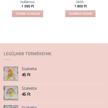
hullámos
2600.-
mány:
1 090
Ft
1 800
Ft
TOVÁBB OLVASOM
KOSÁRBA TESZEM
LEGÚJABB TERMÉKEINK
Szalvéta
45
Ft
Szalvéta
45
Ft
Szalvéta