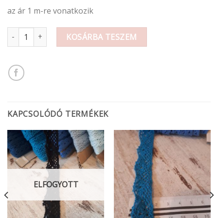
az ár 1 m-re vonatkozik
Cappuccino színű csipke 1 cm mennyiség
KOSÁRBA TESZEM
KAPCSOLÓDÓ TERMÉKEK
ELFOGYOTT