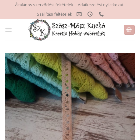
Skip
Általános szerződési feltételek
Adatkezelési nyilatkozat
to
Szállítási feltételek
content