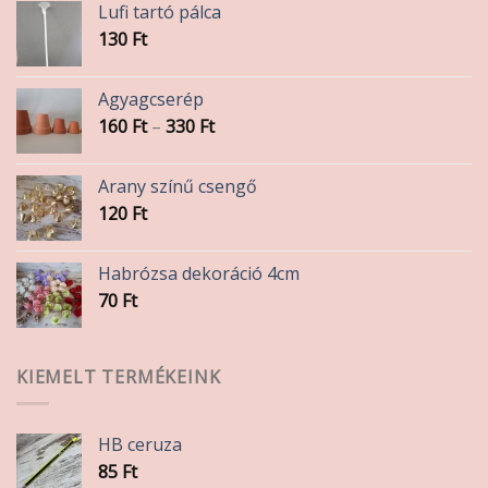
Lufi tartó pálca
130
Ft
Agyagcserép
Ártartomány:
160
Ft
–
330
Ft
160 Ft
-
Arany színű csengő
330 Ft
120
Ft
Habrózsa dekoráció 4cm
70
Ft
KIEMELT TERMÉKEINK
HB ceruza
85
Ft