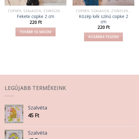
CSIPKÉK, SZALAGOK, ZSINEGEK, KÖTELEK, FONAL,
CSIPKÉK, SZALAGOK, ZSINEGEK, KÖTELEK, FONAL,
Közép kék színű csipke 2
Fekete csipke 2 cm
cm
220
Ft
220
Ft
TOVÁBB OLVASOM
KOSÁRBA TESZEM
LEGÚJABB TERMÉKEINK
Szalvéta
45
Ft
Szalvéta