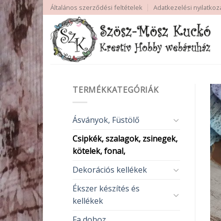
Skip
Általános szerződési feltételek
Adatkezelési nyilatkoz
to
content
TERMÉKKATEGÓRIÁK
Ásványok, Füstölő
Csipkék, szalagok, zsinegek,
kötelek, fonal,
Dekorációs kellékek
Ékszer készítés és
kellékek
Fa doboz