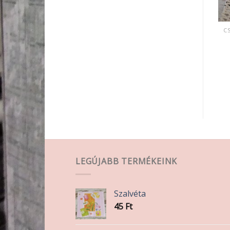
CSIPKÉK, SZALAGOK, ZSINEGEK, KÖTELEK, FONAL,
CSIPKÉK, SZALAGOK, ZSINEGEK, KÖTELEK, FONAL,
Közép kék színű csipke
Sötét kék színű csipke 1
2 cm
cm
220
Ft
180
Ft
KOSÁRBA TESZEM
KOSÁRBA TESZEM
LEGÚJABB TERMÉKEINK
Szalvéta
45
Ft