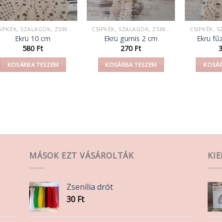
CSIPKÉK, SZALAGOK, ZSINEGEK, KÖTELEK, FONAL,
CSIPKÉK, SZALAGOK, ZSINEGEK, KÖTELEK, FONAL,
Ekrü 10 cm
Ekrü gumis 2 cm
Ekrü fű
580
Ft
270
Ft
KOSÁRBA TESZEM
KOSÁRBA TESZEM
KOSÁR
MÁSOK EZT VÁSÁROLTÁK
KI
Zsenília drót
30
Ft