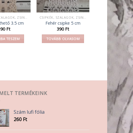
CSIPKÉK, SZALAGOK, ZSINEGEK, KÖTELEK, FONAL,
CSIPKÉK, SZALAGOK, ZSINEGEK, KÖTELEK, FONAL,
zhető 3.5 cm
Fehér csipke 5 cm
390
Ft
390
Ft
BA TESZEM
TOVÁBB OLVASOM
EMELT TERMÉKEINK
Szám lufi fólia
260
Ft