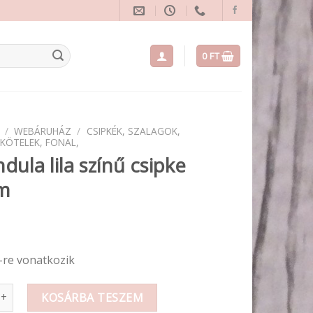
0
FT
/
WEBÁRUHÁZ
/
CSIPKÉK, SZALAGOK,
 KÖTELEK, FONAL,
dula lila színű csipke
cm
-re vonatkozik
lila színű csipke 1,5 cm mennyiség
KOSÁRBA TESZEM