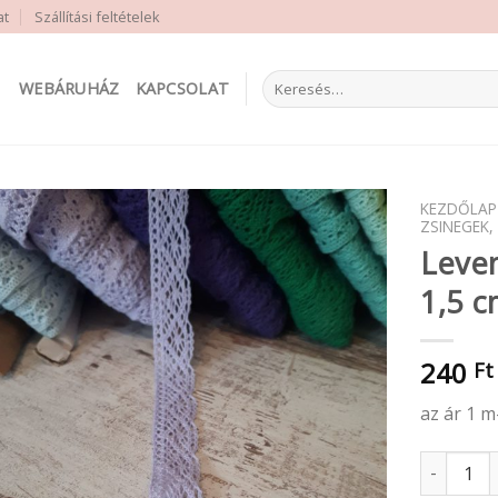
at
Szállítási feltételek
Keresés
WEBÁRUHÁZ
KAPCSOLAT
a
következőre:
KEZDŐLAP
ZSINEGEK,
Leven
1,5 
240
Ft
az ár 1 m
Levendula 