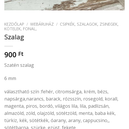
KEZDŐLAP
/
WEBÁRUHÁZ
/
CSIPKÉK, SZALAGOK, ZSINEGEK,
KÖTELEK, FONAL,
Szalag
900
Ft
Szatén szalag
6 mm
választható szín :fehér, citromsárga, krém, bézs,
napsárga,narancs, barack, rózsszín, rosegold, korall,
magenta, piros, bordó, világos lila, lila, padlizsán,
almazöld, zöld, olajzöld, sötétzöld, menta, baba kék,
türkiz, kék, sötétkék, óarany, arany, cappucsino,,
sötétbarna, szürke, ezüst, fekete