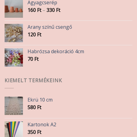
Agyagcserép
Ártartomány:
160
Ft
–
330
Ft
160 Ft
-
Arany színű csengő
330 Ft
120
Ft
Habrózsa dekoráció 4cm
70
Ft
KIEMELT TERMÉKEINK
Ekrü 10 cm
580
Ft
Kartonok A2
350
Ft