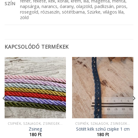
fehér, fekete, kék, korall, krém, lila, magenta, menta,
SZÍN
napsárga, narancs, óarany, olajzöld, padlizsán, piros,
rosegold, rózsaszín, sötétbarna, Szürke, világos lila,
zöld
KAPCSOLÓDÓ TERMÉKEK
CSIPKÉK, SZALAGOK, ZSINEGEK, KÖTELEK, FONAL,
CSIPKÉK, SZALAGOK, ZSINEGEK, KÖTELEK, FONAL,
Zsineg
Sötét kék színű csipke 1 cm
180
Ft
180
Ft