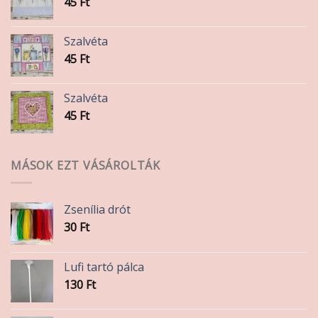
45
Ft
Szalvéta
45
Ft
Szalvéta
45
Ft
MÁSOK EZT VÁSÁROLTÁK
Zsenília drót
30
Ft
Lufi tartó pálca
130
Ft