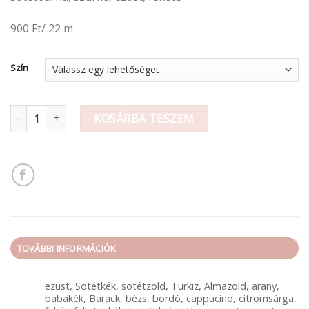
900 Ft/ 22 m
Szín
Szalag mennyiség
KOSÁRBA TESZEM
TOVÁBBI INFORMÁCIÓK
ezüst, Sötétkék, sötétzöld, Türkiz, Almazöld, arany,
babakék, Barack, bézs, bordó, cappucino, citromsárga,