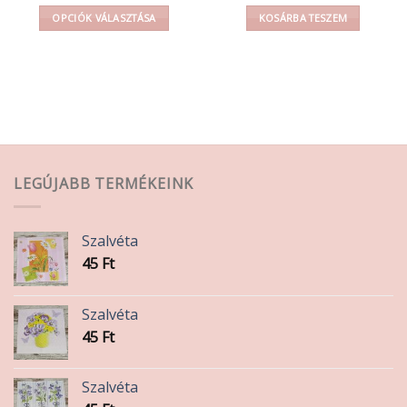
OPCIÓK VÁLASZTÁSA
KOSÁRBA TESZEM
Ennek
a
terméknek
több
variációja
van.
A
változatok
LEGÚJABB TERMÉKEINK
a
termékoldalon
választhatók
Szalvéta
ki
45
Ft
Szalvéta
45
Ft
Szalvéta