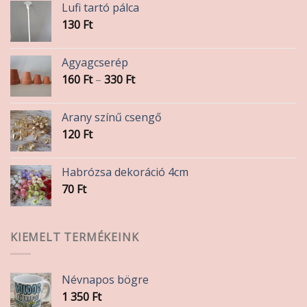
Lufi tartó pálca
130
Ft
Agyagcserép
Ártartomány:
160
Ft
–
330
Ft
160 Ft
-
Arany színű csengő
330 Ft
120
Ft
Habrózsa dekoráció 4cm
70
Ft
KIEMELT TERMÉKEINK
Névnapos bögre
1 350
Ft