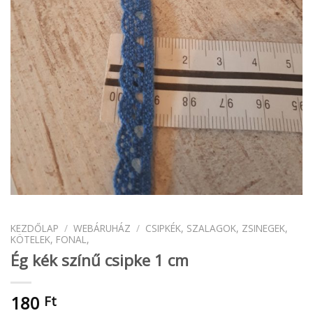
KEZDŐLAP
/
WEBÁRUHÁZ
/
CSIPKÉK, SZALAGOK, ZSINEGEK,
KÖTELEK, FONAL,
Ég kék színű csipke 1 cm
180
Ft