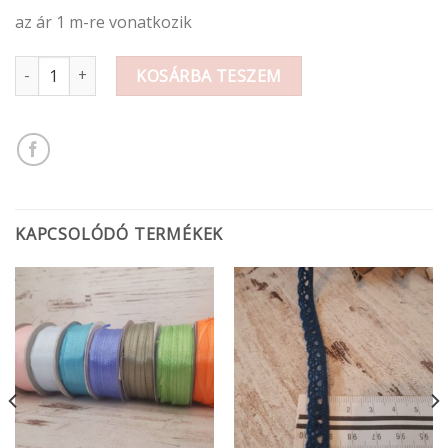
az ár 1 m-re vonatkozik
Ég kék színű csipke 1 cm mennyiség
KOSÁRBA TESZEM
KAPCSOLÓDÓ TERMÉKEK