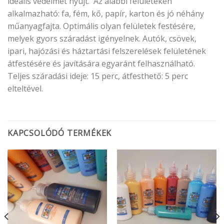
ideális védelmet nyújt. Az alábbi felületeken
alkalmazható: fa, fém, kő, papír, karton és jó néhány
műanyagfajta. Optimális olyan felületek festésére,
melyek gyors száradást igényelnek. Autók, csövek,
ipari, hajózási és háztartási felszerelések felületének
átfestésére és javítására egyaránt felhasználható.
Teljes száradási ideje: 15 perc, átfesthető: 5 perc
elteltével.
KAPCSOLÓDÓ TERMÉKEK