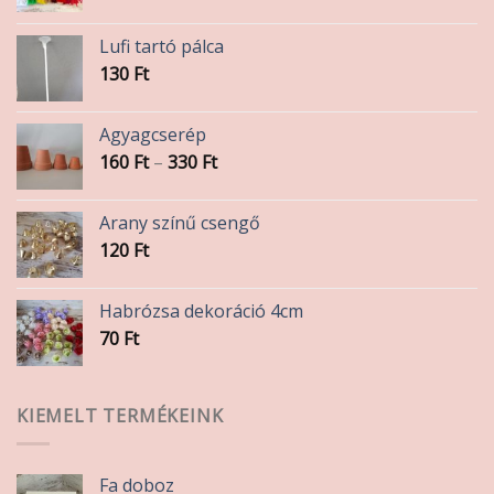
Lufi tartó pálca
130
Ft
Agyagcserép
Ártartomány:
160
Ft
–
330
Ft
160 Ft
-
Arany színű csengő
330 Ft
120
Ft
Habrózsa dekoráció 4cm
70
Ft
KIEMELT TERMÉKEINK
Fa doboz