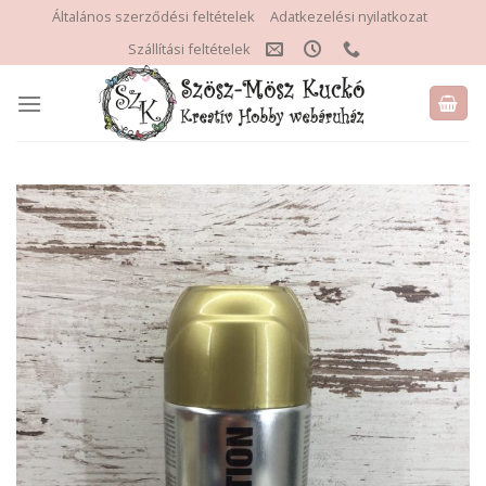
Skip
Általános szerződési feltételek
Adatkezelési nyilatkozat
to
Szállítási feltételek
content