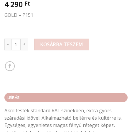
4 290
Ft
GOLD – P151
PINTY PLUS Evolution akril festék 400ml Arany mennyiség
KOSÁRBA TESZEM
LEÍRÁS
Akril festék standard RAL színekben, extra gyors
száradási idővel. Alkalmazható beltérre és kültérre is.
Egységes, egyenletes magas fényű réteget képez,