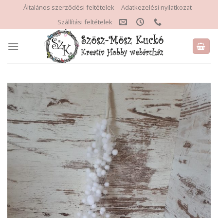
Skip
Általános szerződési feltételek
Adatkezelési nyilatkozat
to
Szállítási feltételek
content