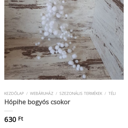
KEZDŐLAP
/
WEBÁRUHÁZ
/
SZEZONÁLIS TERMÉKEK
/
TÉLI
Hópihe bogyós csokor
630
Ft