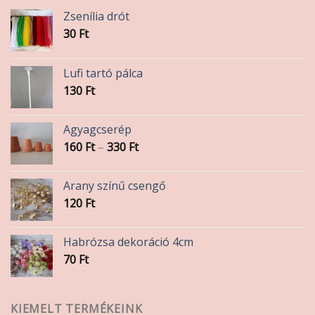
Zsenília drót
30
Ft
Lufi tartó pálca
130
Ft
Agyagcserép
Ártartomány:
160
Ft
–
330
Ft
160 Ft
-
Arany színű csengő
330 Ft
120
Ft
Habrózsa dekoráció 4cm
70
Ft
KIEMELT TERMÉKEINK