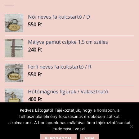
Női neves fa kulcstartó / D
550
Ft
Mályva pamut csipke 1,5 cm széles
240
Ft
Férfi neves fa kulcstartó / R
550
Ft
Hűtőmágnes figurák / Választható
400
Ft
Kedves Látogató! Tájékoztatjuk, hogy a honlapon, a
Karácsonyi fa figura 7cm
felhasználói élmény fokozásának érdekében sütiket
alkalmazunk. A honlapunk használatával ön a tájékoztatásunkat
450
Ft
tudomásul veszi.
ELFOGADOM
NEM