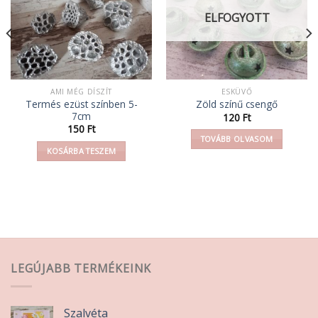
ELFOGYOTT
AMI MÉG DÍSZÍT
ESKÜVŐ
Termés ezüst színben 5-
Zöld színű csengő
7cm
120
Ft
150
Ft
TOVÁBB OLVASOM
KOSÁRBA TESZEM
LEGÚJABB TERMÉKEINK
Szalvéta