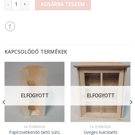
Üdvözöllek fa felirat 20x4 cm mennyiség
KOSÁRBA TESZEM
KAPCSOLÓDÓ TERMÉKEK
ELFOGYOTT
ELFOGYOTT
FA TERMÉKEK
FA TERMÉKEK
Papírzsebkendő tartó sűrű
Üveges kulcstartó