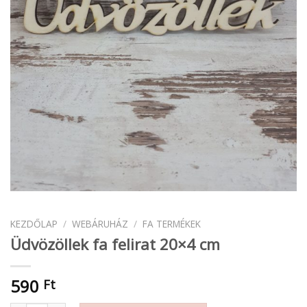
KEZDŐLAP
/
WEBÁRUHÁZ
/
FA TERMÉKEK
Üdvözöllek fa felirat 20×4 cm
590
Ft