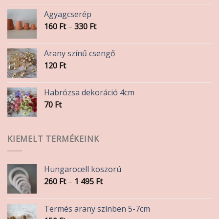
Agyagcserép
Ártartomány:
160
Ft
–
330
Ft
160 Ft
-
Arany színű csengő
330 Ft
120
Ft
Habrózsa dekoráció 4cm
70
Ft
KIEMELT TERMÉKEINK
Hungarocell koszorú
Ártartomány:
260
Ft
–
1 495
Ft
260 Ft
-
Termés arany színben 5-7cm
1