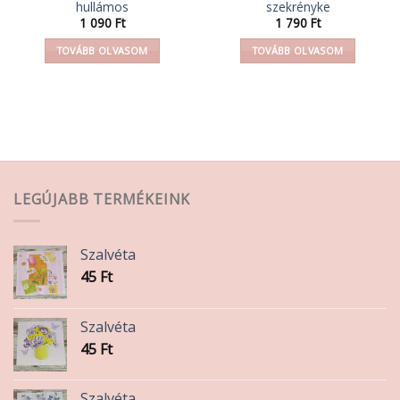
hullámos
szekrényke
1 090
Ft
1 790
Ft
TOVÁBB OLVASOM
TOVÁBB OLVASOM
LEGÚJABB TERMÉKEINK
Szalvéta
45
Ft
Szalvéta
45
Ft
Szalvéta