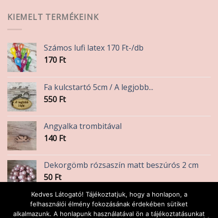
KIEMELT TERMÉKEINK
Számos lufi latex 170 Ft-/db
170
Ft
Fa kulcstartó 5cm / A legjobb...
550
Ft
Angyalka trombitával
140
Ft
Dekorgömb rózsaszín matt beszúrós 2 cm
50
Ft
Kedves Látogató! Tájékoztatjuk, hogy a honlapon, a
Karácsonyi fa figura 7cm
felhasználói élmény fokozásának érdekében sütiket
alkalmazunk. A honlapunk használatával ön a tájékoztatásunkat
450
Ft