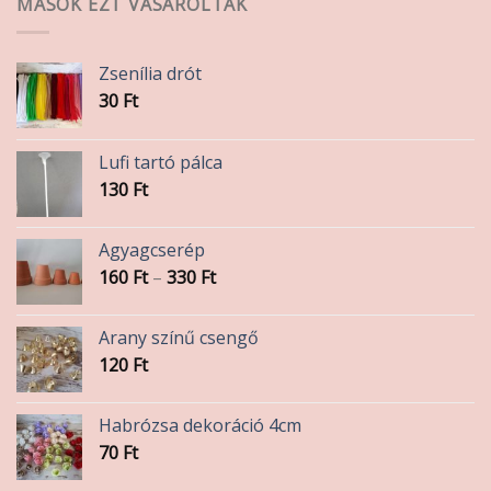
MÁSOK EZT VÁSÁROLTÁK
Zsenília drót
30
Ft
Lufi tartó pálca
130
Ft
Agyagcserép
Ártartomány:
160
Ft
–
330
Ft
160 Ft
-
Arany színű csengő
330 Ft
120
Ft
Habrózsa dekoráció 4cm
70
Ft