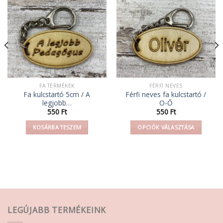
FA TERMÉKEK
FÉRFI NEVES
Fa kulcstartó 5cm / A
Férfi neves fa kulcstartó /
legjobb…
O-Ő
550
Ft
550
Ft
KOSÁRBA TESZEM
OPCIÓK VÁLASZTÁSA
Ennek
a
terméknek
több
variációja
van.
A
LEGÚJABB TERMÉKEINK
változatok
a