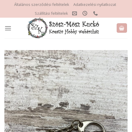
Skip
Általános szerződési feltételek
Adatkezelési nyilatkozat
to
Szállítási feltételek
content