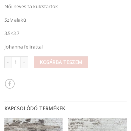
Női neves fa kulcstartók
Szív alakú
3.5×3.7
Johanna felirattal
Női neves fa kulcstartó / J mennyiség
KOSÁRBA TESZEM
KAPCSOLÓDÓ TERMÉKEK