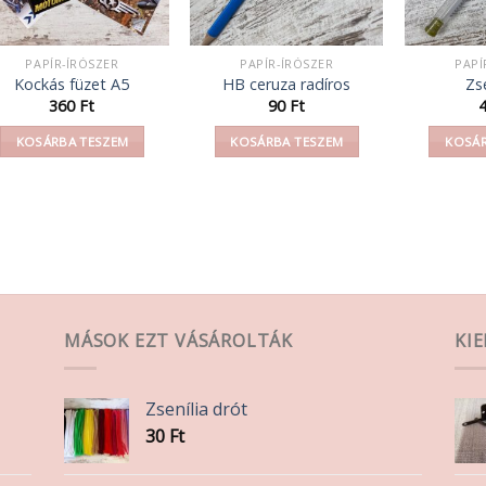
PAPÍR-ÍRÓSZER
PAPÍR-ÍRÓSZER
PAPÍ
Kockás füzet A5
HB ceruza radíros
Zse
360
Ft
90
Ft
KOSÁRBA TESZEM
KOSÁRBA TESZEM
KOSÁR
MÁSOK EZT VÁSÁROLTÁK
KI
Zsenília drót
30
Ft