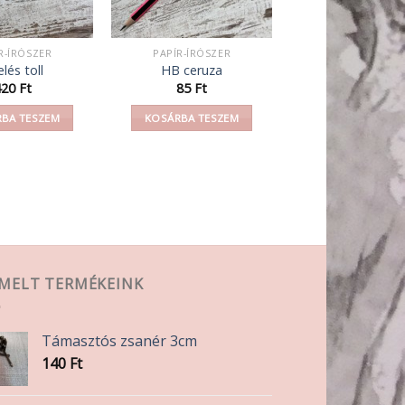
R-ÍRÓSZER
PAPÍR-ÍRÓSZER
lés toll
HB ceruza
420
Ft
85
Ft
BA TESZEM
KOSÁRBA TESZEM
EMELT TERMÉKEINK
Támasztós zsanér 3cm
140
Ft