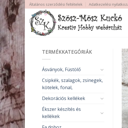
Skip
Általános szerződési feltételek
Adatkezelési nyilatkoz
to
content
TERMÉKKATEGÓRIÁK
Ásványok, Füstölő
Csipkék, szalagok, zsinegek,
kötelek, fonal,
Dekorációs kellékek
Ékszer készítés és
kellékek
Fa doboz