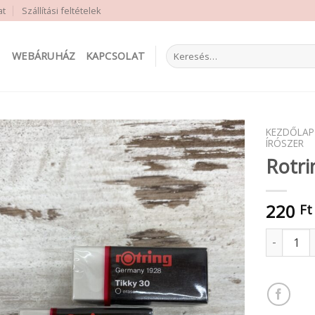
at
Szállítási feltételek
Keresés
WEBÁRUHÁZ
KAPCSOLAT
a
következőre:
KEZDŐLAP
ÍRÓSZER
Rotri
220
Ft
Rotring ra