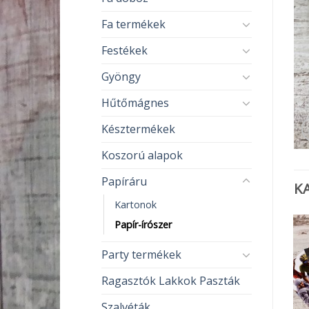
Fa termékek
Festékek
Gyöngy
Hűtőmágnes
Késztermékek
Koszorú alapok
Papíráru
K
Kartonok
Papír-írószer
Party termékek
Ragasztók Lakkok Paszták
Szalvéták