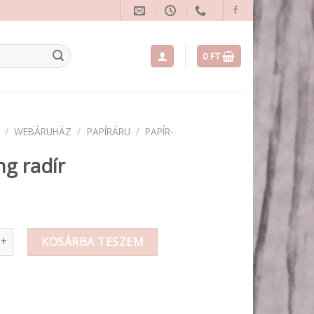
0
FT
/
WEBÁRUHÁZ
/
PAPÍRÁRU
/
PAPÍR-
ng radír
dír mennyiség
KOSÁRBA TESZEM