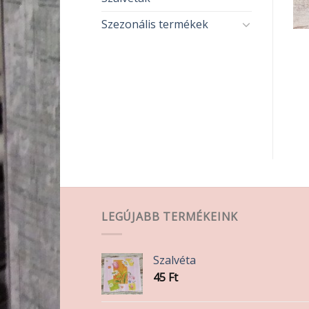
Szezonális termékek
PAPÍR-ÍRÓSZER
PAPÍR-ÍRÓSZER
Sima füzet A5
Connect radír
360
Ft
140
Ft
KOSÁRBA TESZEM
KOSÁRBA TESZEM
LEGÚJABB TERMÉKEINK
Szalvéta
45
Ft