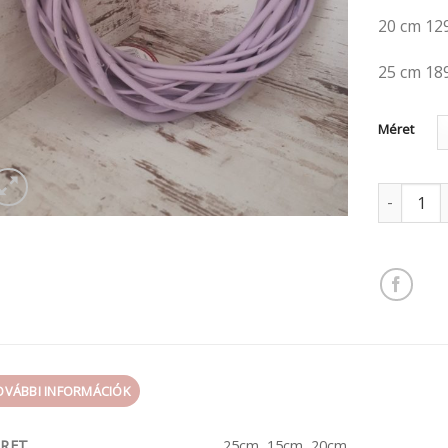
20 cm 12
25 cm 18
Méret
Vessző kos
OVÁBBI INFORMÁCIÓK
RET
25cm, 15cm, 20cm