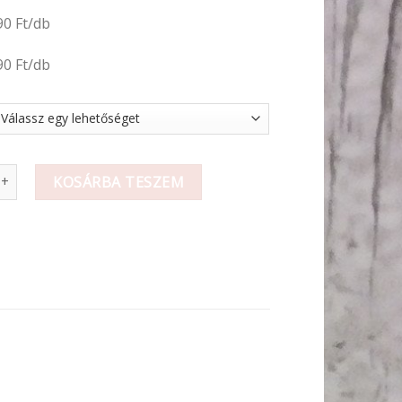
90 Ft/db
90 Ft/db
zorú lila mennyiség
KOSÁRBA TESZEM