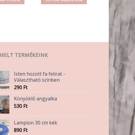
450 Ft
Ennek
a
terméknek
több
variációja
van.
A
EMELT TERMÉKEINK
változatok
a
termékoldalon
Isten hozott fa felirat -
választhatók
Választható színben
ki
290
Ft
Könyöklő angyalka
530
Ft
Lampion 30 cm kék
890
Ft