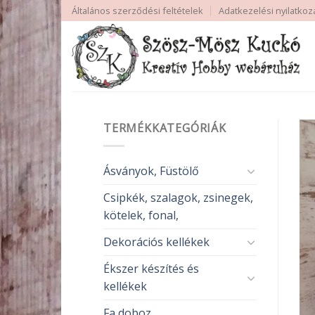
Skip
Általános szerződési feltételek
Adatkezelési nyilatkoz
to
content
TERMÉKKATEGÓRIÁK
Ásványok, Füstölő
Csipkék, szalagok, zsinegek,
kötelek, fonal,
Dekorációs kellékek
Ékszer készítés és
kellékek
Fa doboz