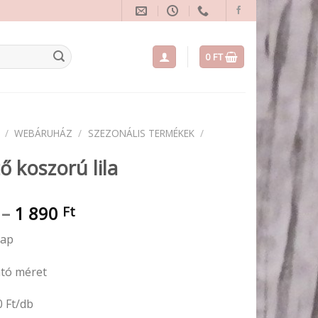
0
FT
/
WEBÁRUHÁZ
/
SZEZONÁLIS TERMÉKEK
/
ő koszorú lila
Ártartomány:
–
1 890
Ft
790 Ft
lap
-
1
ató méret
890 Ft
0 Ft/db