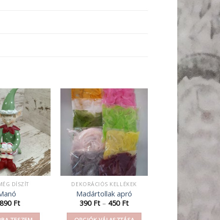
MÉG DÍSZÍT
DEKORÁCIÓS KELLÉKEK
Manó
Madártollak apró
Ártartomány:
 890
Ft
390
Ft
–
450
Ft
390 Ft
-
BA TESZEM
OPCIÓK VÁLASZTÁSA