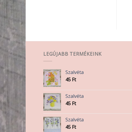
LEGÚJABB TERMÉKEINK
Szalvéta
lon
45
Ft
k
Szalvéta
45
Ft
Szalvéta
45
Ft