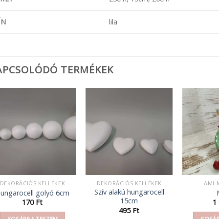
ÍN
lila
APCSOLÓDÓ TERMÉKEK
DEKORÁCIÓS KELLÉKEK
DEKORÁCIÓS KELLÉKEK
AMI 
Szív alakú hungarocell
ungarocell golyó 6cm
15cm
170
Ft
1
495
Ft
KOSÁRBA TESZEM
KOSÁR