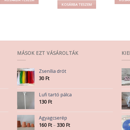
KOSÁRBA TESZEM
MÁSOK EZT VÁSÁROLTÁK
KI
Zsenília drót
30
Ft
Lufi tartó pálca
130
Ft
Agyagcserép
Ártartomány:
160
Ft
–
330
Ft