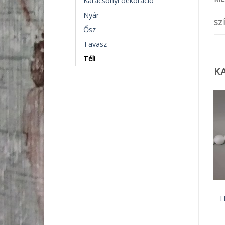
Karácsonyi dekoráció
Nyár
SZ
Ősz
Tavasz
Téli
K
DEKORÁCIÓS KELLÉKEK
DEKORÁCIÓS KELLÉKEK
Óraszerkezet akasztós
Hungarocell golyó 7cm
H
1 090
Ft
210
Ft
KOSÁRBA TESZEM
KOSÁRBA TESZEM