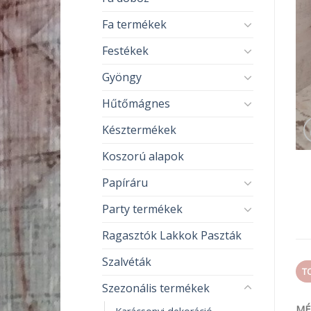
Fa termékek
Festékek
Gyöngy
Hűtőmágnes
Késztermékek
Koszorú alapok
Papíráru
Party termékek
Ragasztók Lakkok Paszták
Szalvéták
T
Szezonális termékek
MÉ