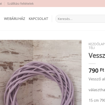
at
Szállítási feltételek
Keresés
WEBÁRUHÁZ
KAPCSOLAT
a
következőre:
KEZDŐLAP
TÉLI
Vessz
790
Ft
Vessző a
választh
15 cm 79