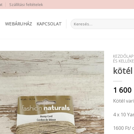
at
Szállítási feltételek
Keresés
WEBÁRUHÁZ
KAPCSOLAT
a
következőre:
KEZDŐLAP
ÉS KELLÉKE
kötél
1 600
Kötél var
4 x 10 Ya
1600 Ft/ 