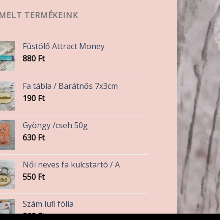
EMELT TERMÉKEINK
Füstölő Attract Money
880
Ft
Fa tábla / Barátnős 7x3cm
190
Ft
Gyöngy /cseh 50g
630
Ft
Női neves fa kulcstartó / A
550
Ft
Szám lufi fólia
260
Ft