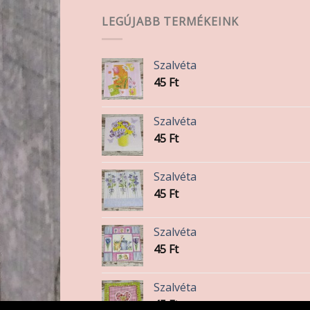
A
A
LEGÚJABB TERMÉKEINK
változatok
változatok
a
a
termékoldalon
termékoldalon
Szalvéta
választhatók
választhatók
45
Ft
ki
ki
Szalvéta
45
Ft
Szalvéta
45
Ft
Szalvéta
45
Ft
Szalvéta
45
Ft