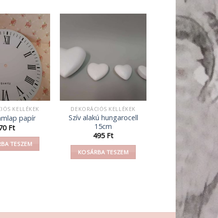
IÓS KELLÉKEK
DEKORÁCIÓS KELLÉKEK
Szív alakú hungarocell
mlap papír
15cm
70
Ft
495
Ft
BA TESZEM
KOSÁRBA TESZEM