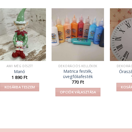
AMI MÉG DÍSZÍT
DEKORÁCIÓS KELLÉKEK
DEKORÁC
Matrica festék,
Manó
Óraszá
üvegfóliafesték
:
1 890
Ft
770
Ft
KOSÁRBA TESZEM
KOSÁR
OPCIÓK VÁLASZTÁSA
Ennek
a
terméknek
több
variációja