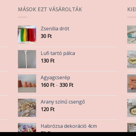
van.
A
MÁSOK EZT VÁSÁROLTÁK
KI
változatok
a
Zsenília drót
termékoldalon
30
Ft
választhatók
ki
Lufi tartó pálca
130
Ft
Agyagcserép
Ártartomány:
160
Ft
–
330
Ft
160 Ft
-
Arany színű csengő
330 Ft
120
Ft
Habrózsa dekoráció 4cm
70
Ft