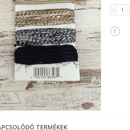
kötél vari
APCSOLÓDÓ TERMÉKEK