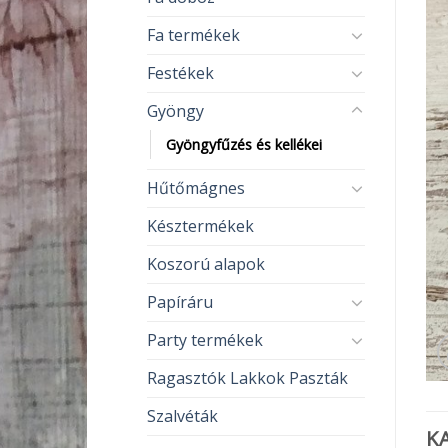
Fa termékek
Festékek
Gyöngy
Gyöngyfűzés és kellékei
Hűtőmágnes
Késztermékek
Koszorú alapok
Papíráru
Party termékek
Ragasztók Lakkok Paszták
Szalvéták
K