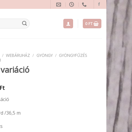
0
FT
/
WEBÁRUHÁZ
/
GYÖNGY
/
GYÖNGYFŰZÉS
I
 variáció
Ft
iáció
rd /36,5 m
cs