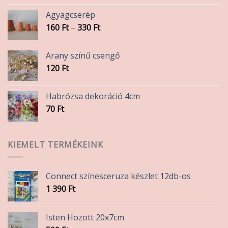
Agyagcserép
Ártartomány:
160
Ft
–
330
Ft
160 Ft
-
Arany színű csengő
330 Ft
120
Ft
Habrózsa dekoráció 4cm
70
Ft
KIEMELT TERMÉKEINK
Connect színesceruza készlet 12db-os
1 390
Ft
Isten Hozott 20x7cm