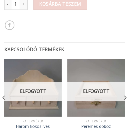
Home ovál tábla 20x10cm mennyiség
KOSÁRBA TESZEM
KAPCSOLÓDÓ TERMÉKEK
ELFOGYOTT
ELFOGYOTT
FA TERMÉKEK
FA TERMÉKEK
Három fiókos íves
Peremes doboz