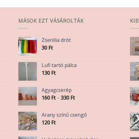
MÁSOK EZT VÁSÁROLTÁK
KI
Zsenília drót
30
Ft
Lufi tartó pálca
130
Ft
Agyagcserép
Ártartomány:
160
Ft
–
330
Ft
160 Ft
-
Arany színű csengő
330 Ft
120
Ft