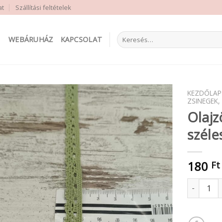
at
Szállítási feltételek
Keresés
WEBÁRUHÁZ
KAPCSOLAT
a
következőre:
KEZDŐLAP
ZSINEGEK,
Olajz
széle
180
Ft
Olajzöld p