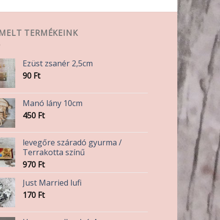
EMELT TERMÉKEINK
Ezüst zsanér 2,5cm
90
Ft
Manó lány 10cm
450
Ft
levegőre száradó gyurma /
Terrakotta színű
970
Ft
Just Married lufi
170
Ft