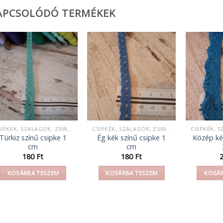
APCSOLÓDÓ TERMÉKEK
CSIPKÉK, SZALAGOK, ZSINEGEK, KÖTELEK, FONAL,
CSIPKÉK, SZALAGOK, ZSINEGEK, KÖTELEK, FONAL,
Türkiz színű csipke 1
Ég kék színű csipke 1
Közép ké
cm
cm
180
Ft
180
Ft
KOSÁRBA TESZEM
KOSÁRBA TESZEM
KOSÁR