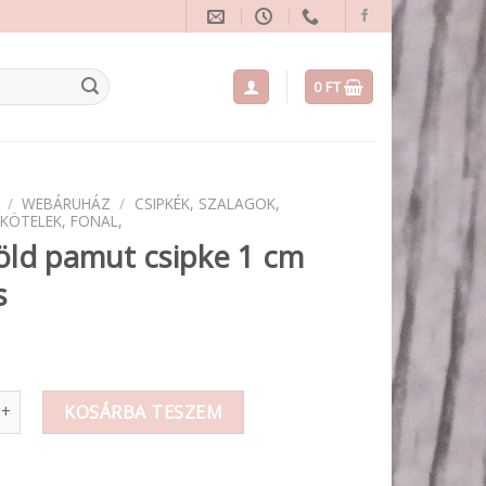
0
FT
/
WEBÁRUHÁZ
/
CSIPKÉK, SZALAGOK,
 KÖTELEK, FONAL,
öld pamut csipke 1 cm
s
amut csipke 1 cm széles mennyiség
KOSÁRBA TESZEM