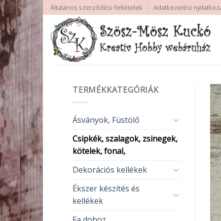
Skip
Általános szerződési feltételek
Adatkezelési nyilatkoz
to
content
TERMÉKKATEGÓRIÁK
Ásványok, Füstölő
Csipkék, szalagok, zsinegek,
kötelek, fonal,
Dekorációs kellékek
Ékszer készítés és
kellékek
Fa doboz