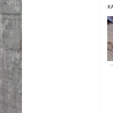
K
ELFOGYOTT
CSIPKÉK, SZALAGOK, ZSINEGEK, KÖTELEK, FONAL,
CSIPKÉK, SZALAGOK, ZSINEGEK, KÖTELEK, FONAL,
Lime színű csipke 2 cm
Fekete csipke 2 cm
220
Ft
220
Ft
KOSÁRBA TESZEM
TOVÁBB OLVASOM