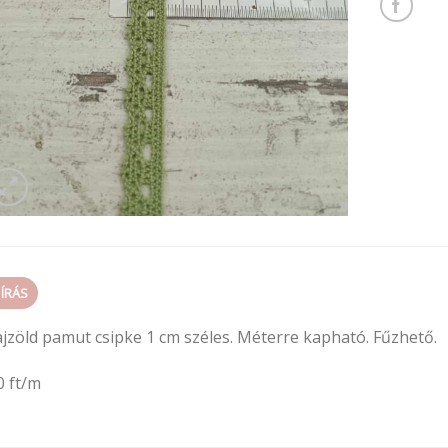
EÍRÁS
ajzöld pamut csipke 1 cm széles. Méterre kapható. Fűzhető.
0 ft/m