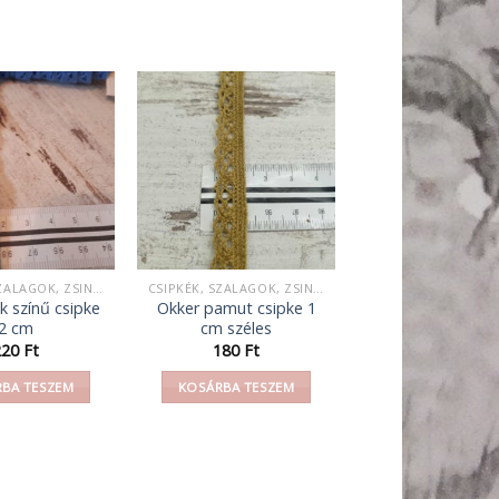
CSIPKÉK, SZALAGOK, ZSINEGEK, KÖTELEK, FONAL,
CSIPKÉK, SZALAGOK, ZSINEGEK, KÖTELEK, FONAL,
k színű csipke
Okker pamut csipke 1
2 cm
cm széles
220
Ft
180
Ft
BA TESZEM
KOSÁRBA TESZEM