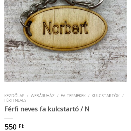
KEZDŐLAP
/
WEBÁRUHÁZ
/
FA TERMÉKEK
/
KULCSTARTÓK
/
FÉRFI NEVES
Férfi neves fa kulcstartó / N
550
Ft