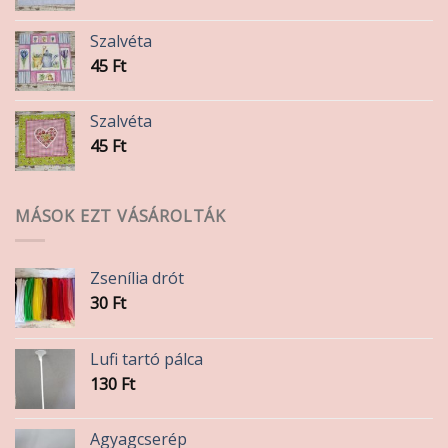
Szalvéta
45
Ft
Szalvéta
45
Ft
MÁSOK EZT VÁSÁROLTÁK
Zsenília drót
30
Ft
Lufi tartó pálca
130
Ft
Agyagcserép