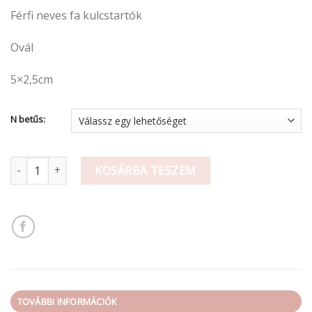
Férfi neves fa kulcstartók
Ovál
5×2,5cm
N betűs:
Férfi neves fa kulcstartó / N mennyiség
KOSÁRBA TESZEM
TOVÁBBI INFORMÁCIÓK