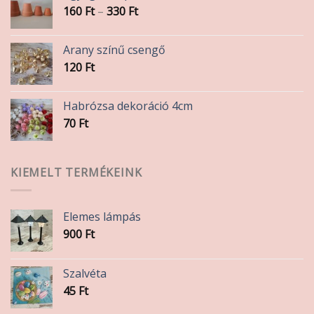
Ártartomány:
160
Ft
–
330
Ft
160 Ft
-
Arany színű csengő
330 Ft
120
Ft
Habrózsa dekoráció 4cm
70
Ft
KIEMELT TERMÉKEINK
Elemes lámpás
900
Ft
Szalvéta
45
Ft