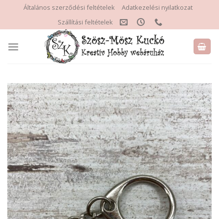
Skip
Általános szerződési feltételek
Adatkezelési nyilatkozat
to
Szállítási feltételek
content