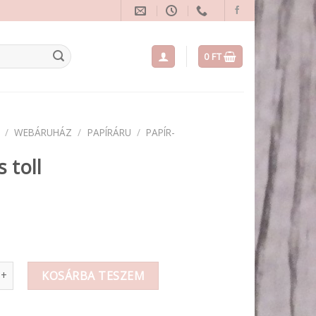
0
FT
/
WEBÁRUHÁZ
/
PAPÍRÁRU
/
PAPÍR-
s toll
l mennyiség
KOSÁRBA TESZEM