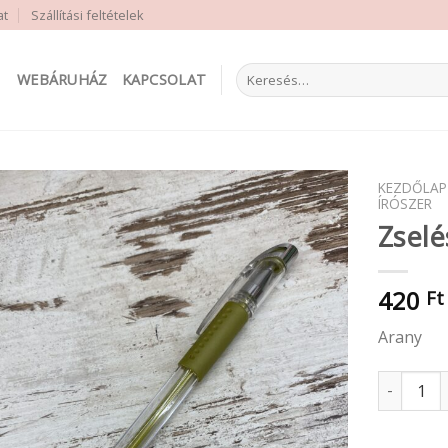
at
Szállítási feltételek
Keresés
WEBÁRUHÁZ
KAPCSOLAT
a
következőre:
KEZDŐLAP
ÍRÓSZER
Zselé
420
Ft
Arany
Zselés tol