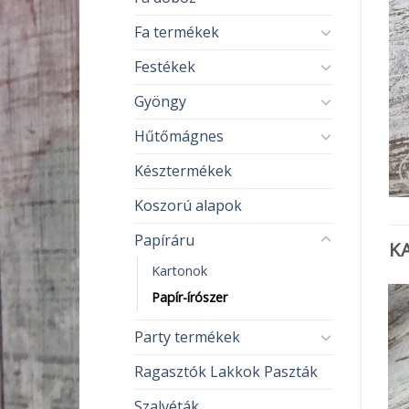
Fa termékek
Festékek
Gyöngy
Hűtőmágnes
Késztermékek
Koszorú alapok
Papíráru
K
Kartonok
Papír-írószer
Party termékek
Ragasztók Lakkok Paszták
Szalvéták