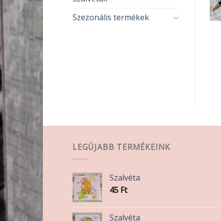
Szezonális termékek
PAPÍR-ÍRÓSZER
PAPÍR-ÍRÓSZER
HB ceruza radíros
Signetta toll 0.7mm
90
Ft
200
Ft
KOSÁRBA TESZEM
KOSÁRBA TESZEM
LEGÚJABB TERMÉKEINK
Szalvéta
45
Ft
Szalvéta