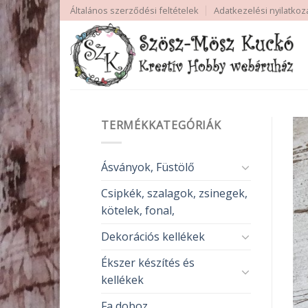
Skip
Általános szerződési feltételek
Adatkezelési nyilatkoz
to
content
TERMÉKKATEGÓRIÁK
Ásványok, Füstölő
Csipkék, szalagok, zsinegek,
kötelek, fonal,
Dekorációs kellékek
Ékszer készítés és
kellékek
Fa doboz