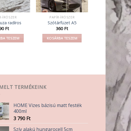
R-ÍRÓSZER
PAPÍR-ÍRÓSZER
uza radíros
Szótárfüzet A5
90
Ft
360
Ft
BA TESZEM
KOSÁRBA TESZEM
EMELT TERMÉKEINK
HOME Vizes bázisú matt festék
400ml
3 790
Ft
Szív alakú hungarocell 5cm