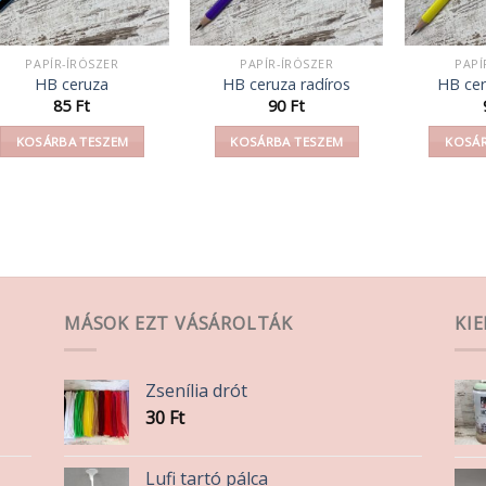
PAPÍR-ÍRÓSZER
PAPÍR-ÍRÓSZER
PAPÍ
HB ceruza
HB ceruza radíros
HB cer
85
Ft
90
Ft
KOSÁRBA TESZEM
KOSÁRBA TESZEM
KOSÁR
MÁSOK EZT VÁSÁROLTÁK
KI
Zsenília drót
30
Ft
Lufi tartó pálca