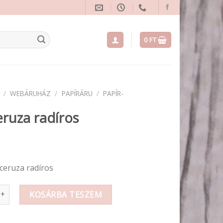
0
FT
/
WEBÁRUHÁZ
/
PAPÍRÁRU
/
PAPÍR-
ruza radíros
ceruza radíros
 radíros mennyiség
KOSÁRBA TESZEM