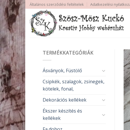
Skip
Általános szerződési feltételek
Adatkezelési nyilatkoz
to
content
TERMÉKKATEGÓRIÁK
Ásványok, Füstölő
Csipkék, szalagok, zsinegek,
kötelek, fonal,
Dekorációs kellékek
Ékszer készítés és
kellékek
Fa doboz