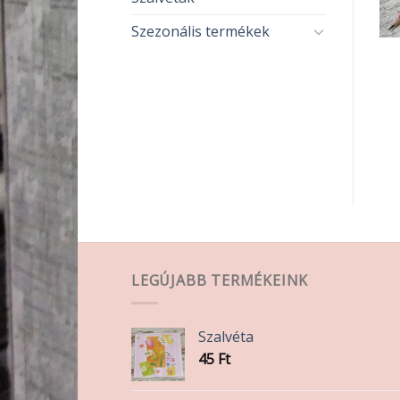
Szezonális termékek
PAPÍR-ÍRÓSZER
PAPÍR-ÍRÓSZER
HB ceruza radíros
Signetta toll 0.7mm
90
Ft
200
Ft
KOSÁRBA TESZEM
KOSÁRBA TESZEM
LEGÚJABB TERMÉKEINK
Szalvéta
45
Ft