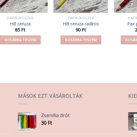
PAPÍR-ÍRÓSZER
PAPÍR-ÍRÓSZER
PAPÍ
HB ceruza
HB ceruza radíros
Pax 
85
Ft
90
Ft
KOSÁRBA TESZEM
KOSÁRBA TESZEM
KOSÁR
MÁSOK EZT VÁSÁROLTÁK
KI
Zsenília drót
30
Ft