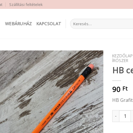
at
Szállítási feltételek
Keresés
WEBÁRUHÁZ
KAPCSOLAT
a
következőre:
KEZDŐLAP
ÍRÓSZER
HB ce
90
Ft
HB Grafit
HB ceruza