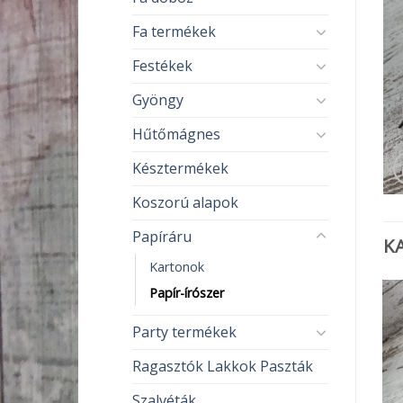
Fa termékek
Festékek
Gyöngy
Hűtőmágnes
Késztermékek
Koszorú alapok
Papíráru
K
Kartonok
Papír-írószer
Party termékek
Ragasztók Lakkok Paszták
Szalvéták