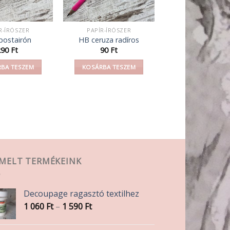
R-ÍRÓSZER
PAPÍR-ÍRÓSZER
postairón
HB ceruza radíros
290
Ft
90
Ft
BA TESZEM
KOSÁRBA TESZEM
EMELT TERMÉKEINK
Decoupage ragasztó textilhez
Ártartomány:
1 060
Ft
–
1 590
Ft
1
060 Ft