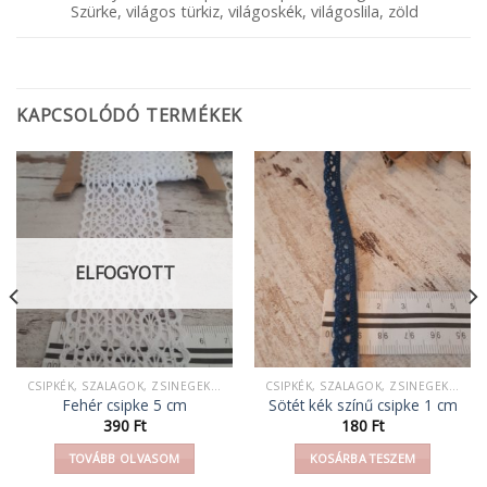
Szürke, világos türkiz, világoskék, világoslila, zöld
KAPCSOLÓDÓ TERMÉKEK
ELFOGYOTT
CSIPKÉK, SZALAGOK, ZSINEGEK, KÖTELEK, FONAL,
CSIPKÉK, SZALAGOK, ZSINEGEK, KÖTELEK, FONAL,
Fehér csipke 5 cm
Sötét kék színű csipke 1 cm
390
Ft
180
Ft
TOVÁBB OLVASOM
KOSÁRBA TESZEM