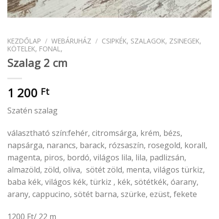
KEZDŐLAP
/
WEBÁRUHÁZ
/
CSIPKÉK, SZALAGOK, ZSINEGEK,
KÖTELEK, FONAL,
Szalag 2 cm
1 200
Ft
Szatén szalag
választható szín:fehér, citromsárga, krém, bézs,
napsárga, narancs, barack, rózsaszín, rosegold, korall,
magenta, piros, bordó, világos lila, lila, padlizsán,
almazöld, zöld, oliva, sötét zöld, menta, világos türkiz,
baba kék, világos kék, türkiz , kék, sötétkék, óarany,
arany, cappucino, sötét barna, szürke, ezüst, fekete
1200 Ft/ 22 m