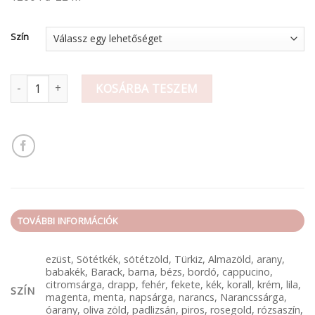
Szín
Szalag 2 cm mennyiség
KOSÁRBA TESZEM
TOVÁBBI INFORMÁCIÓK
ezüst, Sötétkék, sötétzöld, Türkiz, Almazöld, arany,
babakék, Barack, barna, bézs, bordó, cappucino,
citromsárga, drapp, fehér, fekete, kék, korall, krém, lila,
SZÍN
magenta, menta, napsárga, narancs, Narancssárga,
óarany, oliva zöld, padlizsán, piros, rosegold, rózsaszín,