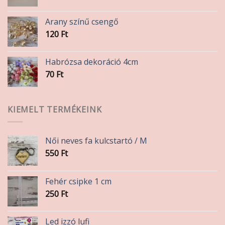
160 Ft
-
Arany színű csengő
330 Ft
120
Ft
Habrózsa dekoráció 4cm
70
Ft
KIEMELT TERMÉKEINK
Női neves fa kulcstartó / M
550
Ft
Fehér csipke 1 cm
250
Ft
Led izzó lufi