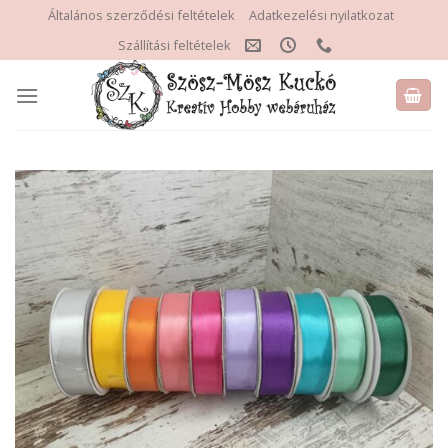
Skip
Általános szerződési feltételek
Adatkezelési nyilatkozat
to
Szállítási feltételek
content