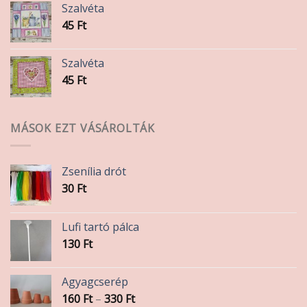
Szalvéta
45
Ft
Szalvéta
45
Ft
MÁSOK EZT VÁSÁROLTÁK
Zsenília drót
30
Ft
Lufi tartó pálca
130
Ft
Agyagcserép
Ártartomány:
160
Ft
–
330
Ft