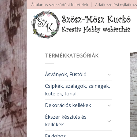
Skip
Általános szerződési feltételek
Adatkezelési nyilatkoz
to
content
TERMÉKKATEGÓRIÁK
Ásványok, Füstölő
Csipkék, szalagok, zsinegek,
kötelek, fonal,
Dekorációs kellékek
Ékszer készítés és
kellékek
Fa doboz