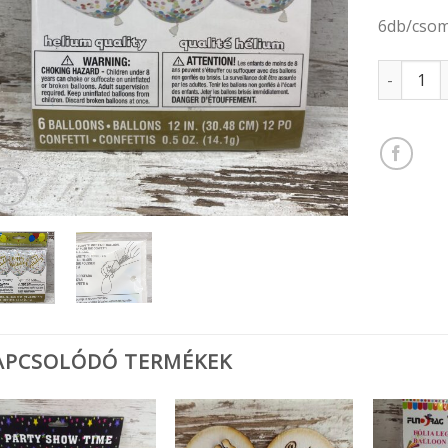
6db/cso
Konfettis 
APCSOLÓDÓ TERMÉKEK