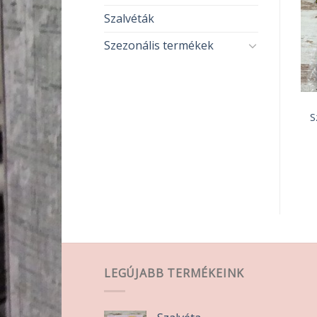
Szalvéták
ELFOGYOTT
Szezonális termékek
DEKORÁCIÓS KELLÉKEK
ESKÜVŐ
Fa tábla
Zöld színű csengő
S
590
Ft
120
Ft
KOSÁRBA TESZEM
TOVÁBB OLVASOM
LEGÚJABB TERMÉKEINK