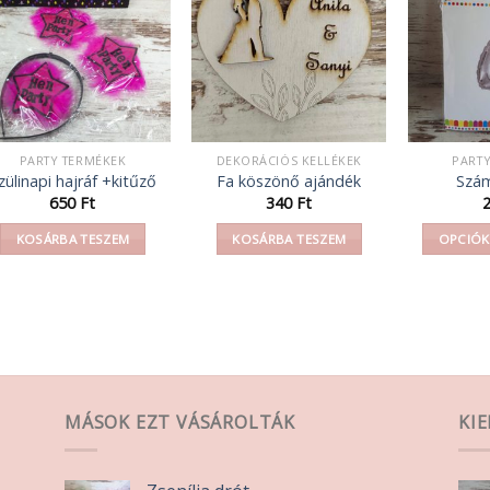
PARTY TERMÉKEK
DEKORÁCIÓS KELLÉKEK
PART
zülinapi hajráf +kitűző
Fa köszönő ajándék
Szám 
650
Ft
340
Ft
KOSÁRBA TESZEM
KOSÁRBA TESZEM
OPCIÓK
MÁSOK EZT VÁSÁROLTÁK
KI