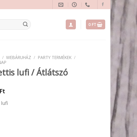
0
FT
/
WEBÁRUHÁZ
/
PARTY TERMÉKEK
/
NAP
ttis lufi / Átlátszó
Ft
lufi