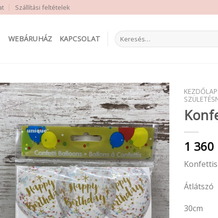
at
Szállítási feltételek
Keresés
WEBÁRUHÁZ
KAPCSOLAT
a
következőre:
KEZDŐLAP
SZÜLETÉS
Konfe
1 360
Konfettis 
Átlátszó
30cm