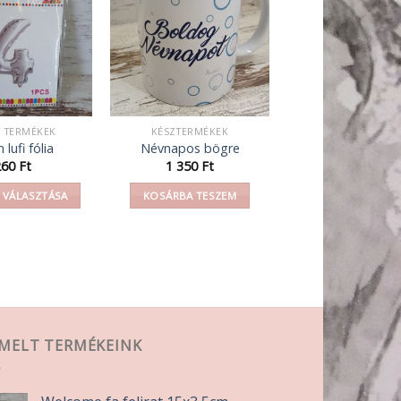
Y TERMÉKEK
KÉSZTERMÉKEK
lufi fólia
Névnapos bögre
260
Ft
1 350
Ft
 VÁLASZTÁSA
KOSÁRBA TESZEM
Ennek
a
terméknek
több
variációja
van.
A
EMELT TERMÉKEINK
változatok
a