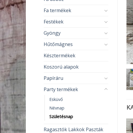
Fa termékek
Festékek
Gyöngy
Hűtőmágnes
Késztermékek
Koszorú alapok
Papíráru
Party termékek
Esküvő
K
Névnap
Születésnap
Ragasztók Lakkok Paszták