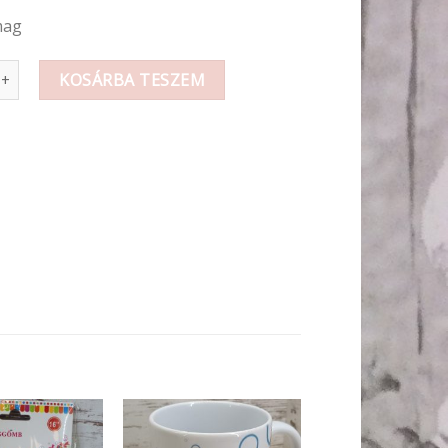
mag
lufi / Átlátszó mennyiség
KOSÁRBA TESZEM