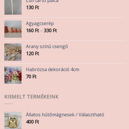
Lufi tartó pálca
130
Ft
Agyagcserép
Ártartomány:
160
Ft
–
330
Ft
160 Ft
-
Arany színű csengő
330 Ft
120
Ft
Habrózsa dekoráció 4cm
70
Ft
KIEMELT TERMÉKEINK
Állatos hűtőmágnesek / Választható
400
Ft