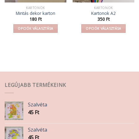
KARTONOK
KARTONOK
Mintás dekor karton
Kartonok A2
180
Ft
350
Ft
OPCIÓK VÁLASZTÁSA
OPCIÓK VÁLASZTÁSA
Ennek
Ennek
a
a
terméknek
terméknek
több
több
variációja
variációja
van.
van.
A
A
változatok
változatok
LEGÚJABB TERMÉKEINK
a
a
termékoldalon
termékoldalon
választhatók
választhatók
Szalvéta
ki
ki
45
Ft
Szalvéta
45
Ft