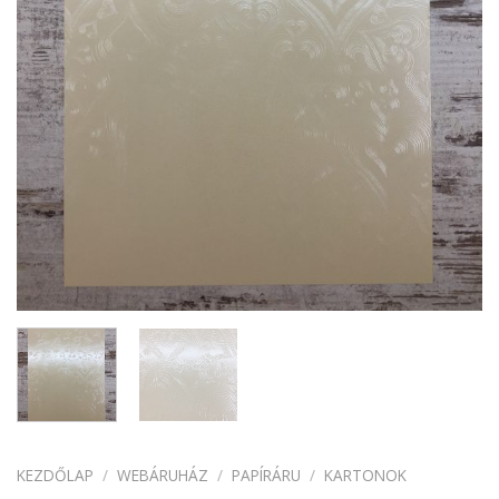
KEZDŐLAP
/
WEBÁRUHÁZ
/
PAPÍRÁRU
/
KARTONOK