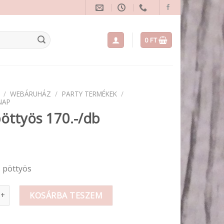
0
FT
/
WEBÁRUHÁZ
/
PARTY TERMÉKEK
/
NAP
pöttyös 170.-/db
s pöttyös
ös 170.-/db mennyiség
KOSÁRBA TESZEM