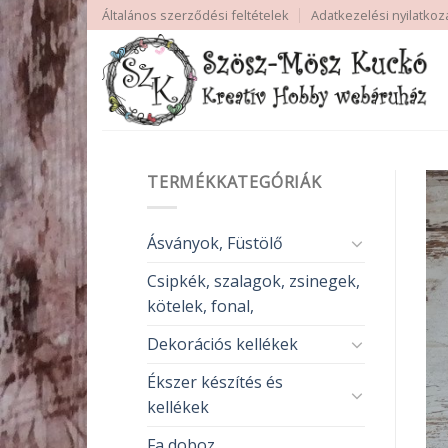
Skip
Általános szerződési feltételek
Adatkezelési nyilatkoz
to
content
TERMÉKKATEGÓRIÁK
Ásványok, Füstölő
Csipkék, szalagok, zsinegek,
kötelek, fonal,
Dekorációs kellékek
Ékszer készítés és
kellékek
Fa doboz