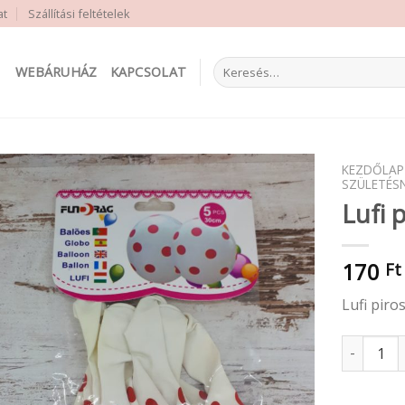
at
Szállítási feltételek
Keresés
WEBÁRUHÁZ
KAPCSOLAT
a
következőre:
KEZDŐLAP
SZÜLETÉS
Lufi 
170
Ft
Lufi piro
Lufi pötty