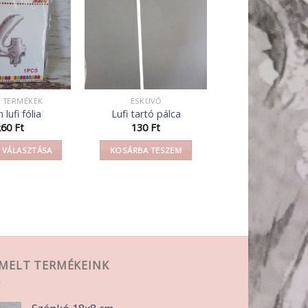
Y TERMÉKEK
ESKÜVŐ
lufi fólia
Lufi tartó pálca
260
Ft
130
Ft
 VÁLASZTÁSA
KOSÁRBA TESZEM
Ennek
a
terméknek
több
variációja
van.
A
EMELT TERMÉKEINK
változatok
a