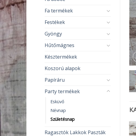
Fa termékek
Festékek
Gyöngy
Hűtőmágnes
Késztermékek
Koszorú alapok
Papíráru
Party termékek
Esküvő
K
Névnap
Születésnap
Ragasztók Lakkok Paszták